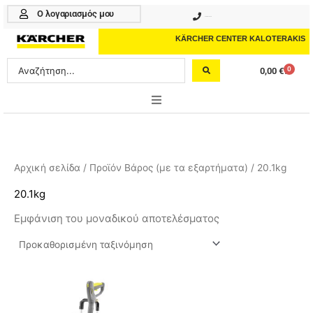
Μετάβαση
Ο λογαριασμός μου
210 4617070
στο
περιεχόμενο
KÄRCHER CENTER KALOTERAKIS
Search
0
0,00
€
Cart
...
ONLINE SHOP
HOME & GARDEN
Αρχική σελίδα
/ Προϊόν Βάρος (με τα εξαρτήματα) / 20.1kg
PROFESSIONAL
20.1kg
Εμφάνιση του μοναδικού αποτελέσματος
ΑΞΕΣΟΥΑΡ
ΚΑΘΑΡΙΣΤΙΚΑ
ΥΠΗΡΕΣΙΕΣ-ΝΕΑ-ΛΥΣΕΙΣ