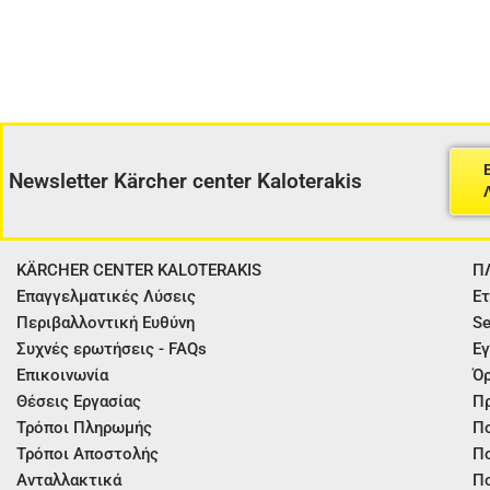
Newsletter Kärcher center Kaloterakis
KÄRCHER CENTER KALOTERAKIS
Π
Επαγγελματικές Λύσεις
Ετ
Περιβαλλοντική Ευθύνη
Se
Συχνές ερωτήσεις - FAQs
Εγ
Επικοινωνία
Όρ
Θέσεις Εργασίας
Π
Τρόποι Πληρωμής
Πο
Τρόποι Αποστολής
Πο
Ανταλλακτικά
Πο