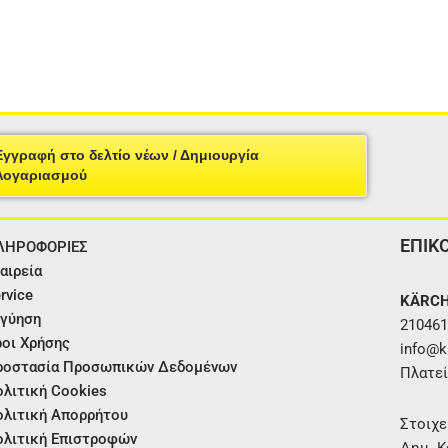
Εγγραφή στο δελτίο νέων / Δημιουργία
Λογαριασμού
ΕΠΙΚ
ΛΗΡΟΦΟΡΙΕΣ
αιρεία
rvice
KÄRCH
γύηση
210461
οι Χρήσης
info@ka
ροστασία Προσωπικών Δεδομένων
Πλατεί
λιτική Cookies
λιτική Απορρήτου
Στοιχε
λιτική Επιστροφών
Δημ. Κ