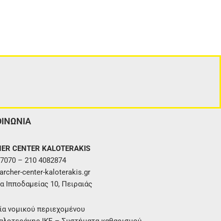
ΟΙΝΩΝΙΑ
ER CENTER KALOTERAKIS
7070 – 210 4082874
rcher-center-kaloterakis.gr
α Ιπποδαμείας 10, Πειραιάς
ία νομικού περιεχομένου
αλοτεράκης ΙΚΕ – Συστήματα καθαρισμού