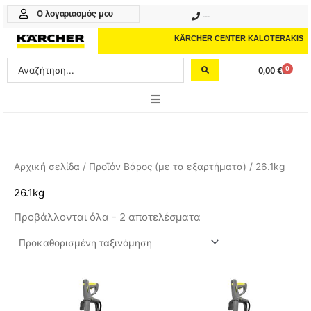
Μετάβαση
Ο λογαριασμός μου
210 4617070
στο
περιεχόμενο
KÄRCHER CENTER KALOTERAKIS
Search
0
0,00
€
Cart
...
ONLINE SHOP
HOME & GARDEN
Αρχική σελίδα
/ Προϊόν Βάρος (με τα εξαρτήματα) / 26.1kg
PROFESSIONAL
26.1kg
Προβάλλονται όλα - 2 αποτελέσματα
ΑΞΕΣΟΥΑΡ
ΚΑΘΑΡΙΣΤΙΚΑ
ΥΠΗΡΕΣΙΕΣ-ΝΕΑ-ΛΥΣΕΙΣ