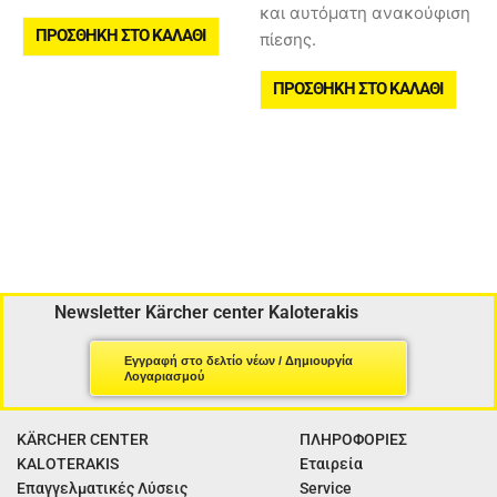
και αυτόματη ανακούφιση
ΠΡΟΣΘΉΚΗ ΣΤΟ ΚΑΛΆΘΙ
πίεσης.
ΠΡΟΣΘΉΚΗ ΣΤΟ ΚΑΛΆΘΙ
Newsletter Kärcher center Kaloterakis
Εγγραφή στο δελτίο νέων / Δημιουργία
Λογαριασμού
KÄRCHER CENTER
ΠΛΗΡΟΦΟΡΙΕΣ
KALOTERAKIS
Εταιρεία
Επαγγελματικές Λύσεις
Service