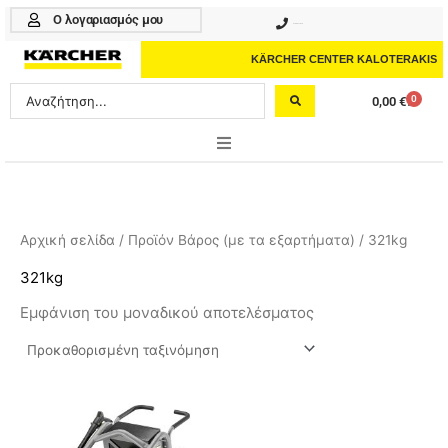
Μετάβαση
Ο λογαριασμός μου
210 4617070
στο
περιεχόμενο
KÄRCHER CENTER KALOTERAKIS
Search
0
0,00
€
Cart
...
ONLINE SHOP
HOME & GARDEN
Αρχική σελίδα
/ Προϊόν Βάρος (με τα εξαρτήματα) / 321kg
PROFESSIONAL
321kg
Εμφάνιση του μοναδικού αποτελέσματος
ΑΞΕΣΟΥΑΡ
ΚΑΘΑΡΙΣΤΙΚΑ
ΥΠΗΡΕΣΙΕΣ-ΝΕΑ-ΛΥΣΕΙΣ