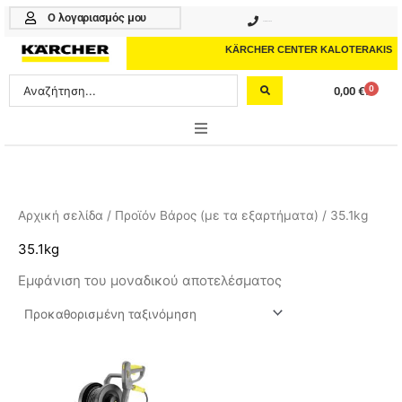
Μετάβαση
Ο λογαριασμός μου
210 4617070
στο
περιεχόμενο
KÄRCHER CENTER KALOTERAKIS
Search
0
0,00
€
Cart
...
ONLINE SHOP
HOME & GARDEN
Αρχική σελίδα
/ Προϊόν Βάρος (με τα εξαρτήματα) / 35.1kg
PROFESSIONAL
35.1kg
Εμφάνιση του μοναδικού αποτελέσματος
ΑΞΕΣΟΥΑΡ
ΚΑΘΑΡΙΣΤΙΚΑ
ΥΠΗΡΕΣΙΕΣ-ΝΕΑ-ΛΥΣΕΙΣ