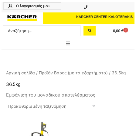
Μετάβαση
Ο λογαριασμός μου
210 4617070
στο
περιεχόμενο
KÄRCHER CENTER KALOTERAKIS
Search
0
0,00
€
Cart
...
ONLINE SHOP
HOME & GARDEN
Αρχική σελίδα
/ Προϊόν Βάρος (με τα εξαρτήματα) / 36.5kg
PROFESSIONAL
36.5kg
Εμφάνιση του μοναδικού αποτελέσματος
ΑΞΕΣΟΥΑΡ
ΚΑΘΑΡΙΣΤΙΚΑ
ΥΠΗΡΕΣΙΕΣ-ΝΕΑ-ΛΥΣΕΙΣ