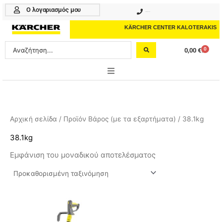
Μετάβαση
Ο λογαριασμός μου
210 4617070
στο
περιεχόμενο
KÄRCHER CENTER KALOTERAKIS
Search
0
0,00
€
Cart
...
ONLINE SHOP
HOME & GARDEN
Αρχική σελίδα
/ Προϊόν Βάρος (με τα εξαρτήματα) / 38.1kg
PROFESSIONAL
38.1kg
Εμφάνιση του μοναδικού αποτελέσματος
ΑΞΕΣΟΥΑΡ
ΚΑΘΑΡΙΣΤΙΚΑ
ΥΠΗΡΕΣΙΕΣ-ΝΕΑ-ΛΥΣΕΙΣ