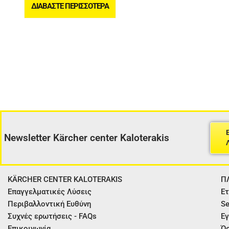
ΔΙΑΒΆΣΤΕ ΠΕΡΙΣΣΌΤΕΡΑ
Newsletter Kärcher center Kaloterakis
KÄRCHER CENTER KALOTERAKIS
Π
Επαγγελματικές Λύσεις
Ετ
Περιβαλλοντική Ευθύνη
Se
Συχνές ερωτήσεις - FAQs
Εγ
Επικοινωνία
Όρ