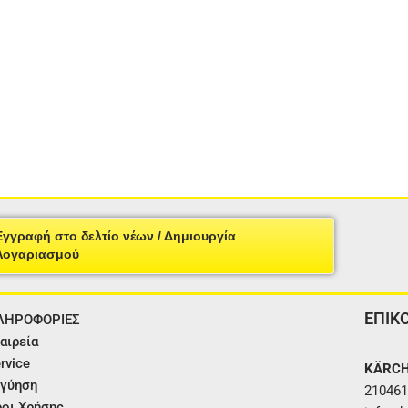
Εγγραφή στο δελτίο νέων / Δημιουργία
Λογαριασμού
ΕΠΙΚ
ΛΗΡΟΦΟΡΙΕΣ
αιρεία
rvice
KÄRCH
γύηση
210461
οι Χρήσης