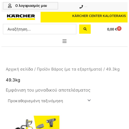
Μετάβαση
Ο λογαριασμός μου
210 4617070
στο
περιεχόμενο
KÄRCHER CENTER KALOTERAKIS
Search
0
0,00
€
Cart
...
ONLINE SHOP
HOME & GARDEN
Αρχική σελίδα
/ Προϊόν Βάρος (με τα εξαρτήματα) / 49.3kg
PROFESSIONAL
49.3kg
Εμφάνιση του μοναδικού αποτελέσματος
ΑΞΕΣΟΥΑΡ
ΚΑΘΑΡΙΣΤΙΚΑ
ΥΠΗΡΕΣΙΕΣ-ΝΕΑ-ΛΥΣΕΙΣ