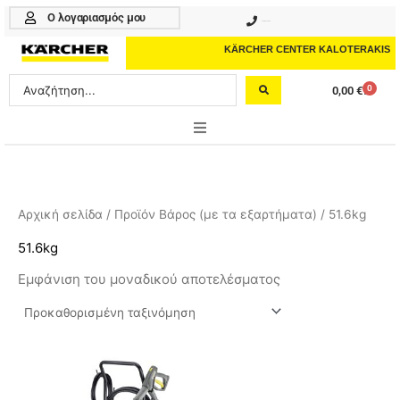
Μετάβαση
Ο λογαριασμός μου
210 4617070
στο
περιεχόμενο
KÄRCHER CENTER KALOTERAKIS
Search
0
0,00
€
Cart
...
ONLINE SHOP
HOME & GARDEN
Αρχική σελίδα
/ Προϊόν Βάρος (με τα εξαρτήματα) / 51.6kg
PROFESSIONAL
51.6kg
Εμφάνιση του μοναδικού αποτελέσματος
ΑΞΕΣΟΥΑΡ
ΚΑΘΑΡΙΣΤΙΚΑ
ΥΠΗΡΕΣΙΕΣ-ΝΕΑ-ΛΥΣΕΙΣ