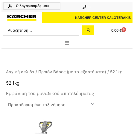
Μετάβαση
Ο λογαριασμός μου
210 4617070
στο
περιεχόμενο
KÄRCHER CENTER KALOTERAKIS
Search
0
0,00
€
Cart
...
ONLINE SHOP
HOME & GARDEN
Αρχική σελίδα
/ Προϊόν Βάρος (με τα εξαρτήματα) / 52.1kg
PROFESSIONAL
52.1kg
Εμφάνιση του μοναδικού αποτελέσματος
ΑΞΕΣΟΥΑΡ
ΚΑΘΑΡΙΣΤΙΚΑ
ΥΠΗΡΕΣΙΕΣ-ΝΕΑ-ΛΥΣΕΙΣ