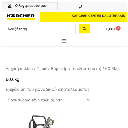
Μετάβαση
Ο λογαριασμός μου
210 4617070
στο
περιεχόμενο
KÄRCHER CENTER KALOTERAKIS
Search
0
0,00
€
Cart
...
ONLINE SHOP
HOME & GARDEN
Αρχική σελίδα
/ Προϊόν Βάρος (με τα εξαρτήματα) / 60.6kg
PROFESSIONAL
60.6kg
Εμφάνιση του μοναδικού αποτελέσματος
ΑΞΕΣΟΥΑΡ
ΚΑΘΑΡΙΣΤΙΚΑ
ΥΠΗΡΕΣΙΕΣ-ΝΕΑ-ΛΥΣΕΙΣ