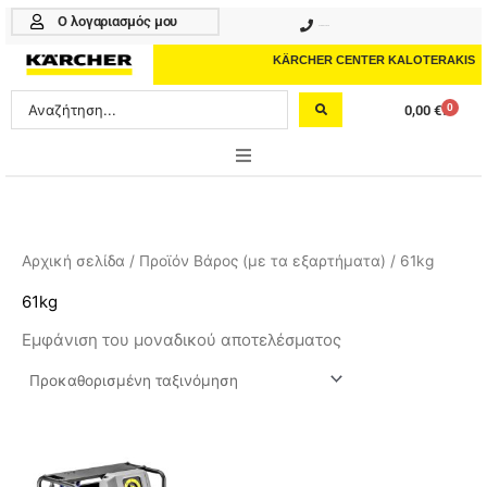
Μετάβαση
Ο λογαριασμός μου
210 4617070
στο
περιεχόμενο
KÄRCHER CENTER KALOTERAKIS
Search
0
0,00
€
Cart
...
ONLINE SHOP
HOME & GARDEN
Αρχική σελίδα
/ Προϊόν Βάρος (με τα εξαρτήματα) / 61kg
PROFESSIONAL
61kg
Εμφάνιση του μοναδικού αποτελέσματος
ΑΞΕΣΟΥΑΡ
ΚΑΘΑΡΙΣΤΙΚΑ
ΥΠΗΡΕΣΙΕΣ-ΝΕΑ-ΛΥΣΕΙΣ