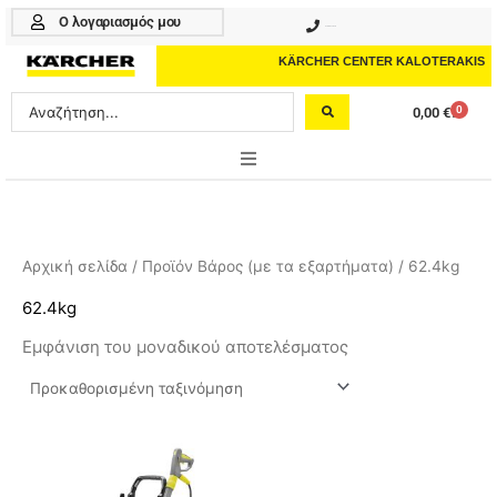
Μετάβαση
Ο λογαριασμός μου
210 4617070
στο
περιεχόμενο
KÄRCHER CENTER KALOTERAKIS
Search
0
0,00
€
Cart
...
ONLINE SHOP
HOME & GARDEN
Αρχική σελίδα
/ Προϊόν Βάρος (με τα εξαρτήματα) / 62.4kg
PROFESSIONAL
62.4kg
Εμφάνιση του μοναδικού αποτελέσματος
ΑΞΕΣΟΥΑΡ
ΚΑΘΑΡΙΣΤΙΚΑ
ΥΠΗΡΕΣΙΕΣ-ΝΕΑ-ΛΥΣΕΙΣ