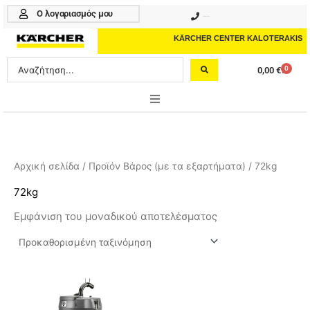
Μετάβαση
Ο λογαριασμός μου
210 4617070
στο
περιεχόμενο
KÄRCHER CENTER KALOTERAKIS
Search
0
0,00
€
Cart
...
ONLINE SHOP
HOME & GARDEN
Αρχική σελίδα
/ Προϊόν Βάρος (με τα εξαρτήματα) / 72kg
PROFESSIONAL
72kg
Εμφάνιση του μοναδικού αποτελέσματος
ΑΞΕΣΟΥΑΡ
ΚΑΘΑΡΙΣΤΙΚΑ
ΥΠΗΡΕΣΙΕΣ-ΝΕΑ-ΛΥΣΕΙΣ