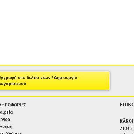
Εγγραφή στο δελτίο νέων / Δημιουργία
Λογαριασμού
ΕΠΙΚ
ΛΗΡΟΦΟΡΙΕΣ
αιρεία
rvice
KÄRCH
γύηση
210461
οι Χρήσης