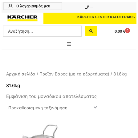
Μετάβαση
Ο λογαριασμός μου
210 4617070
στο
περιεχόμενο
KÄRCHER CENTER KALOTERAKIS
Search
0
0,00
€
Cart
...
ONLINE SHOP
HOME & GARDEN
Αρχική σελίδα
/ Προϊόν Βάρος (με τα εξαρτήματα) / 81.6kg
PROFESSIONAL
81.6kg
Εμφάνιση του μοναδικού αποτελέσματος
ΑΞΕΣΟΥΑΡ
ΚΑΘΑΡΙΣΤΙΚΑ
ΥΠΗΡΕΣΙΕΣ-ΝΕΑ-ΛΥΣΕΙΣ