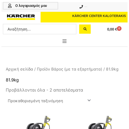
Μετάβαση
Ο λογαριασμός μου
210 4617070
στο
περιεχόμενο
KÄRCHER CENTER KALOTERAKIS
Search
0
0,00
€
Cart
...
ONLINE SHOP
HOME & GARDEN
Αρχική σελίδα
/ Προϊόν Βάρος (με τα εξαρτήματα) / 81.9kg
PROFESSIONAL
81.9kg
Προβάλλονται όλα - 2 αποτελέσματα
ΑΞΕΣΟΥΑΡ
ΚΑΘΑΡΙΣΤΙΚΑ
ΥΠΗΡΕΣΙΕΣ-ΝΕΑ-ΛΥΣΕΙΣ