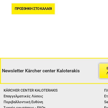
ΠΡΟΣΘΉΚΗ ΣΤΟ ΚΑΛΆΘΙ
Newsletter Kärcher center Kaloterakis
KÄRCHER CENTER KALOTERAKIS
Π
Επαγγελματικές Λύσεις
Ετ
Περιβαλλοντική Ευθύνη
Se
Συχνές ερωτήσεις - FAQs
Εγ