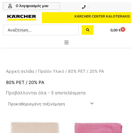
Μετάβαση
Ο λογαριασμός μου
210 4617070
στο
περιεχόμενο
KÄRCHER CENTER KALOTERAKIS
Search
0
0,00
€
Cart
...
ONLINE SHOP
HOME & GARDEN
Αρχική σελίδα
/ Προϊόν Υλικό / 80% PET / 20% PA
PROFESSIONAL
80% PET / 20% PA
Προβάλλονται όλα - 5 αποτελέσματα
ΑΞΕΣΟΥΑΡ
ΚΑΘΑΡΙΣΤΙΚΑ
ΥΠΗΡΕΣΙΕΣ-ΝΕΑ-ΛΥΣΕΙΣ