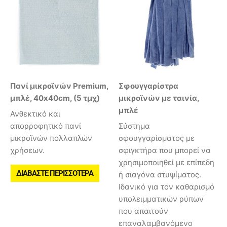
Πανί μικροϊνών Premium,
Σφουγγαρίστρα
μπλέ, 40x40cm, (5 τμχ)
μικροϊνών με ταινία,
μπλέ
Ανθεκτικό και
απορροφητικό πανί
Σύστημα
μικροϊνών πολλαπλών
σφουγγαρίσματος με
χρήσεων.
σφιγκτήρα που μπορεί να
χρησιμοποιηθεί με επίπεδη
ΔΙΑΒΆΣΤΕ ΠΕΡΙΣΣΌΤΕΡΑ
ή σιαγόνα στυψίματος.
Ιδανικό για τον καθαρισμό
υπολειμματικών ρύπων
που απαιτούν
επαναλαμβανόμενο