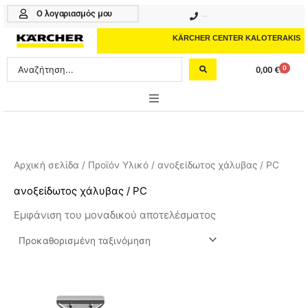
Μετάβαση
Ο λογαριασμός μου
210 4617070
στο
περιεχόμενο
KÄRCHER CENTER KALOTERAKIS
Search
0
0,00
€
Cart
...
ONLINE SHOP
HOME & GARDEN
Αρχική σελίδα
/ Προϊόν Υλικό / ανοξείδωτος χάλυβας / PC
PROFESSIONAL
ανοξείδωτος χάλυβας / PC
Εμφάνιση του μοναδικού αποτελέσματος
ΑΞΕΣΟΥΑΡ
ΚΑΘΑΡΙΣΤΙΚΑ
ΥΠΗΡΕΣΙΕΣ-ΝΕΑ-ΛΥΣΕΙΣ