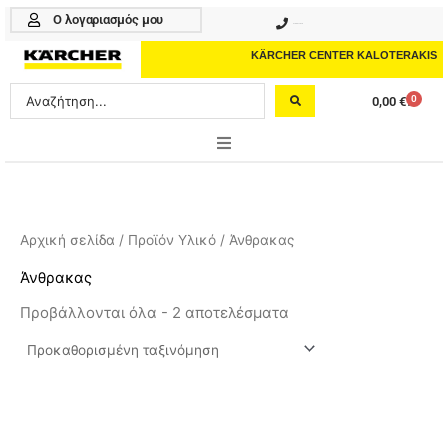
Μετάβαση
Ο λογαριασμός μου
210 4617070
στο
περιεχόμενο
KÄRCHER CENTER KALOTERAKIS
Search
0
0,00
€
Cart
...
ONLINE SHOP
HOME & GARDEN
Αρχική σελίδα
/ Προϊόν Υλικό / Άνθρακας
PROFESSIONAL
Άνθρακας
Προβάλλονται όλα - 2 αποτελέσματα
ΑΞΕΣΟΥΑΡ
ΚΑΘΑΡΙΣΤΙΚΑ
ΥΠΗΡΕΣΙΕΣ-ΝΕΑ-ΛΥΣΕΙΣ