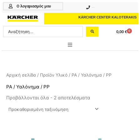
Μετάβαση
Ο λογαριασμός μου
210 4617070
στο
περιεχόμενο
KÄRCHER CENTER KALOTERAKIS
Search
0
0,00
€
Cart
...
ONLINE SHOP
HOME & GARDEN
Αρχική σελίδα
/ Προϊόν Υλικό / PA / Υαλόνημα / PP
PROFESSIONAL
PA / Υαλόνημα / PP
Προβάλλονται όλα - 2 αποτελέσματα
ΑΞΕΣΟΥΑΡ
ΚΑΘΑΡΙΣΤΙΚΑ
ΥΠΗΡΕΣΙΕΣ-ΝΕΑ-ΛΥΣΕΙΣ