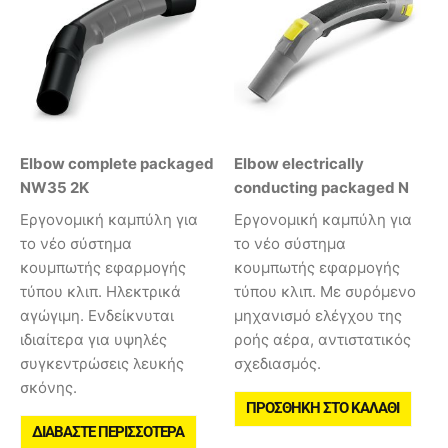
Elbow complete packaged
Elbow electrically
NW35 2K
conducting packaged N
Εργονομική καμπύλη για
Εργονομική καμπύλη για
το νέο σύστημα
το νέο σύστημα
κουμπωτής εφαρμογής
κουμπωτής εφαρμογής
τύπου κλιπ. Ηλεκτρικά
τύπου κλιπ. Με συρόμενο
αγώγιμη. Ενδείκνυται
μηχανισμό ελέγχου της
ιδιαίτερα για υψηλές
ροής αέρα, αντιστατικός
συγκεντρώσεις λευκής
σχεδιασμός.
σκόνης.
ΠΡΟΣΘΉΚΗ ΣΤΟ ΚΑΛΆΘΙ
ΔΙΑΒΆΣΤΕ ΠΕΡΙΣΣΌΤΕΡΑ