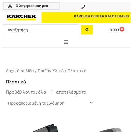
Μετάβαση
Ο λογαριασμός μου
210 4617070
στο
περιεχόμενο
KÄRCHER CENTER KALOTERAKIS
Search
0
0,00
€
Cart
...
ONLINE SHOP
HOME & GARDEN
Αρχική σελίδα
/ Προϊόν Υλικό / Πλαστικό
PROFESSIONAL
Πλαστικό
Προβάλλονται όλα - 11 αποτελέσματα
ΑΞΕΣΟΥΑΡ
ΚΑΘΑΡΙΣΤΙΚΑ
ΥΠΗΡΕΣΙΕΣ-ΝΕΑ-ΛΥΣΕΙΣ