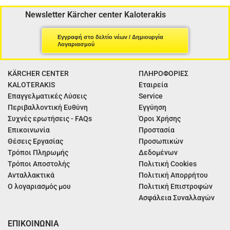
Newsletter Kärcher center Kaloterakis
Εγγραφή στο δελτίο νέων / Δημιουργία
Λογαριασμού
KÄRCHER CENTER
ΠΛΗΡΟΦΟΡΙΕΣ
KALOTERAKIS
Εταιρεία
Επαγγελματικές Λύσεις
Service
Περιβαλλοντική Ευθύνη
Εγγύηση
Συχνές ερωτήσεις - FAQs
Όροι Χρήσης
Επικοινωνία
Προστασία
Θέσεις Εργασίας
Προσωπικών
Τρόποι Πληρωμής
Δεδομένων
Τρόποι Αποστολής
Πολιτική Cookies
Ανταλλακτικά
Πολιτική Απορρήτου
Ο λογαριασμός μου
Πολιτική Επιστροφών
Ασφάλεια Συναλλαγών
ΕΠΙΚΟΙΝΩΝΙΑ