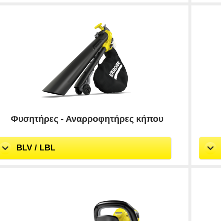
Φυσητήρες - Αναρροφητήρες κήπου
BLV / LBL