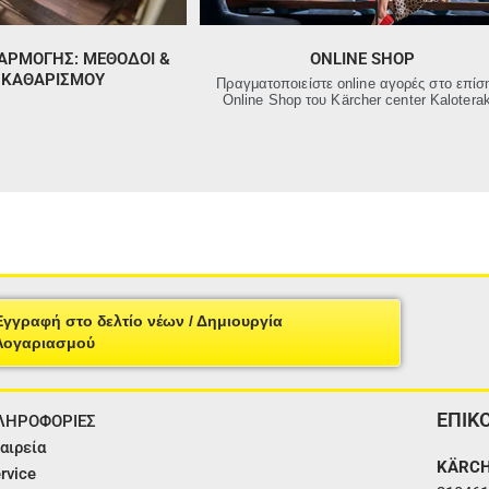
ΑΡΜΟΓΗΣ: ΜΈΘΟΔΟΙ &
ONLINE SHOP
Σ ΚΑΘΑΡΙΣΜΟΎ
Πραγματοποιείστε online αγορές στο επίσ
Online Shop του Kärcher center Kaloterak
Εγγραφή στο δελτίο νέων / Δημιουργία
Λογαριασμού
ΕΠΙΚ
ΛΗΡΟΦΟΡΙΕΣ
αιρεία
KÄRCH
rvice