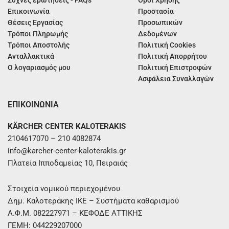
Συχνές ερωτήσεις - FAQs
Όροι Χρήσης
Επικοινωνία
Προστασία
Θέσεις Εργασίας
Προσωπικών
Τρόποι Πληρωμής
Δεδομένων
Τρόποι Αποστολής
Πολιτική Cookies
Ανταλλακτικά
Πολιτική Απορρήτου
Ο λογαριασμός μου
Πολιτική Επιστροφών
Ασφάλεια Συναλλαγών
ΕΠΙΚΟΙΝΩΝΙΑ
KÄRCHER CENTER KALOTERAKIS
2104617070 – 210 4082874
info@karcher-center-kaloterakis.gr
Πλατεία Ιπποδαμείας 10, Πειραιάς
Στοιχεία νομικού περιεχομένου
Δημ. Καλοτεράκης ΙΚΕ – Συστήματα καθαρισμού
Α.Φ.Μ. 082227971 – ΚΕΦΟΔΕ ΑΤΤΙΚΗΣ
ΓΕΜΗ: 044229207000