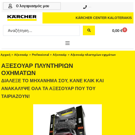
Μετάβαση
Ο λογαριασμός μου
210 4617070
στο
περιεχόμενο
KÄRCHER CENTER KALOTERAKIS
Search
0
0,00
€
Cart
...
ONLINE SHOP
Αρχική
>
Αξεσουάρ
>
Professional
> Αξεσουάρ > Αξεσουάρ πλυντηρίων οχημάτων
ΑΞΕΣΟΥΆΡ ΠΛΥΝΤΗΡΊΩΝ
HOME & GARDEN
ΟΧΗΜΆΤΩΝ
ΔΙΑΛΕΞΕ ΤΟ ΜΗΧΑΝΗΜΑ ΣΟΥ, ΚΑΝΕ ΚΛΙΚ ΚΑΙ
PROFESSIONAL
ΑΝΑΚΑΛΥΨΕ ΟΛΑ ΤΑ ΑΞΕΣΟΥΑΡ ΠΟΥ ΤΟΥ
ΑΞΕΣΟΥΑΡ
ΤΑΙΡΙΑΖΟΥΝ!
ΚΑΘΑΡΙΣΤΙΚΑ
ΥΠΗΡΕΣΙΕΣ-ΝΕΑ-ΛΥΣΕΙΣ