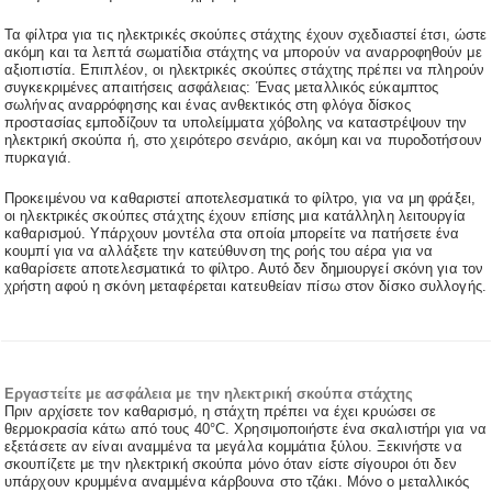
Τα φίλτρα για τις ηλεκτρικές σκούπες στάχτης έχουν σχεδιαστεί έτσι, ώστε
ακόμη και τα λεπτά σωματίδια στάχτης να μπορούν να αναρροφηθούν με
αξιοπιστία. Επιπλέον, οι ηλεκτρικές σκούπες στάχτης πρέπει να πληρούν
συγκεκριμένες απαιτήσεις ασφάλειας: Ένας μεταλλικός εύκαμπτος
σωλήνας αναρρόφησης και ένας ανθεκτικός στη φλόγα δίσκος
προστασίας εμποδίζουν τα υπολείμματα χόβολης να καταστρέψουν την
ηλεκτρική σκούπα ή, στο χειρότερο σενάριο, ακόμη και να πυροδοτήσουν
πυρκαγιά.
Προκειμένου να καθαριστεί αποτελεσματικά το φίλτρο, για να μη φράξει,
οι ηλεκτρικές σκούπες στάχτης έχουν επίσης μια κατάλληλη λειτουργία
καθαρισμού. Υπάρχουν μοντέλα στα οποία μπορείτε να πατήσετε ένα
κουμπί για να αλλάξετε την κατεύθυνση της ροής του αέρα για να
καθαρίσετε αποτελεσματικά το φίλτρο. Αυτό δεν δημιουργεί σκόνη για τον
χρήστη αφού η σκόνη μεταφέρεται κατευθείαν πίσω στον δίσκο συλλογής.
Εργαστείτε με ασφάλεια με την ηλεκτρική σκούπα στάχτης
Πριν αρχίσετε τον καθαρισμό, η στάχτη πρέπει να έχει κρυώσει σε
θερμοκρασία κάτω από τους 40°C. Χρησιμοποιήστε ένα σκαλιστήρι για να
εξετάσετε αν είναι αναμμένα τα μεγάλα κομμάτια ξύλου. Ξεκινήστε να
σκουπίζετε με την ηλεκτρική σκούπα μόνο όταν είστε σίγουροι ότι δεν
υπάρχουν κρυμμένα αναμμένα κάρβουνα στο τζάκι. Μόνο ο μεταλλικός