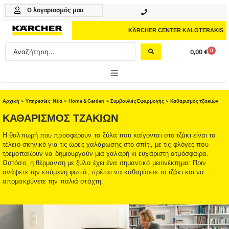
Μετάβαση
Ο λογαριασμός μου
210 4617070
στο
περιεχόμενο
KÄRCHER CENTER KALOTERAKIS
Search
0
0,00
€
Cart
...
ONLINE SHOP
Αρχική
>
Υπηρεσίες-Νέα
>
Home & Garden
>
Συμβουλές Εφαρμογής
> Καθαρισμός τζακιών
HOME & GARDEN
ΚΑΘΑΡΙΣΜΌΣ ΤΖΑΚΙΏΝ
Η θαλπωρή που προσφέρουν τα ξύλα που καίγονται στο τζάκι είναι το
PROFESSIONAL
τέλειο σκηνικό για τις ώρες χαλάρωσης στο σπίτι, με τις φλόγες που
τρεμοπαίζουν να δημιουργούν μια χαλαρή κι ευχάριστη ατμόσφαιρα.
ΑΞΕΣΟΥΑΡ
Ωστόσο, η θέρμανση με ξύλα έχει ένα σημαντικό μειονέκτημα: Πριν
ανάψετε την επόμενη φωτιά, πρέπει να καθαρίσετε το τζάκι και να
ΚΑΘΑΡΙΣΤΙΚΑ
απομακρύνετε την παλιά στάχτη.
ΥΠΗΡΕΣΙΕΣ-ΝΕΑ-ΛΥΣΕΙΣ