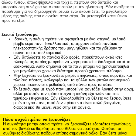
άλλου τύπου, όπως ψίχουλα και τρίχες, πέφτουν στο δάπεδο και
μπορούν στη συνέχεια να σκουπιστούν με την ηλεκτρική. Εάν ανοίξετε τα
παράθυρα για να δημιουργηθεί ρεύμα ενώ σκουπίζετε, το μεγαλύτερο
μέρος της σκόνης που αιωρείται στον αέρα, θα μεταφερθεί κατευθείαν
προς τα έξω.
Σωστό ξεσκόνισμα
Ιδανικά, η σκόνη πρέπει να αφαιρείται με ένα στεγνό, μαλακό
βαμβακερό πανί. Εναλλακτικά, υπάρχουν ειδικά πανάκια
ηλεκτροστατικής δράσης που μαγνητίζουν και παγιδεύουν τη
σκόνη πιο αποτελεσματικά.
Εάν διπλώσετε το πανάκι δύο φορές, προκύπτουν οκτώ ίσες
πλευρές τις οποίες μπορείτε να χρησιμοποιείτε διαδοχικά κατά το
ξεσκόνισμα. Αυτό σημαίνει ότι το πανί μπορεί να χρησιμοποιηθεί
για μεγαλύτερο χρονικό διάστημα προτού χρειαστεί πλύσιμο.
Μην ξεχνάτε να ξεσκονίζετε μικρές επιφάνειες, όπως κορνίζες και
πλαίσια πόρτας, καλοριφέρ και τα φύλλα των φυτών εσωτερικού
χώρου. Ξεσκονίστε μεθοδικά, από πάνω προς τα κάτω.
Το ξεσκόνισμα με υγρό πανί μπορεί να φαντάζει λογικό στην αρχή,
αλλά με αυτόν τον τρόπο συχνά η σκόνη εξαπλώνεται στις
τριγύρω επιφάνειες. Εάν εξακολουθείτε να θέλετε να ξεσκονίσετε
με ένα υγρό πανί, αυτό δεν πρέπει να είναι πολύ βρεγμένο,
διαφορετικά θα μείνει νερό στην επιφάνεια.
Πόσο συχνά πρέπει να ξεσκονίζετε
Η συχνότητα με την οποία πρέπει να ξεσκονίζετε εξαρτάται πρωτίστως
από τον βαθμό καθαριότητας που θέλετε να πετύχετε. Ωστόσο, οι
συνθήκες διαβίωσης παίζουν επίσης σημαντικό ρόλο. Εάν ζείτε μόνοι