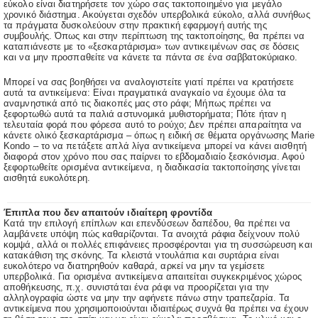
εύκολο είναι διατηρήσετε τον χώρο σας τακτοποιημένο για μεγάλο
χρονικό διάστημα. Ακούγεται σχεδόν υπερβολικά εύκολο, αλλά συνήθως
τα πράγματα δυσκολεύουν στην πρακτική εφαρμογή αυτής της
συμβουλής. Όπως και στην περίπτωση της τακτοποίησης, θα πρέπει να
καταπιάνεστε με το «ξεσκαρτάρισμα» των αντικειμένων σας σε δόσεις
και να μην προσπαθείτε να κάνετε τα πάντα σε ένα σαββατοκύριακο.
Μπορεί να σας βοηθήσει να αναλογιστείτε γιατί πρέπει να κρατήσετε
αυτά τα αντικείμενα: Είναι πραγματικά αναγκαίο να έχουμε όλα τα
αναμνηστικά από τις διακοπές μας στο ράφι; Μήπως πρέπει να
ξεφορτωθώ αυτά τα παλιά αστυνομικά μυθιστορήματα; Πότε ήταν η
τελευταία φορά που φόρεσα αυτό το ρούχο; Δεν πρέπει απαραίτητα να
κάνετε ολικό ξεσκαρτάρισμα – όπως η ειδική σε θέματα οργάνωσης Marie
Kondo – το να πετάξετε απλά λίγα αντικείμενα μπορεί να κάνει αισθητή
διαφορά στον χρόνο που σας παίρνει το εβδομαδιαίο ξεσκόνισμα. Αφού
ξεφορτωθείτε ορισμένα αντικείμενα, η διαδικασία τακτοποίησης γίνεται
αισθητά ευκολότερη.
Έπιπλα που δεν απαιτούν ιδιαίτερη φροντίδα
Κατά την επιλογή επίπλων και επενδύσεων δαπέδου, θα πρέπει να
λαμβάνετε υπόψη πώς καθαρίζονται. Τα ανοιχτά ράφια δείχνουν πολύ
κομψά, αλλά οι πολλές επιφάνειες προσφέρονται για τη συσσώρευση και
κατακάθιση της σκόνης. Τα κλειστά ντουλάπια και συρτάρια είναι
ευκολότερο να διατηρηθούν καθαρά, αρκεί να μην τα γεμίσετε
υπερβολικά. Για ορισμένα αντικείμενα απαιτείται συγκεκριμένος χώρος
αποθήκευσης, π.χ. συνιστάται ένα ράφι να προορίζεται για την
αλληλογραφία ώστε να μην την αφήνετε πάνω στην τραπεζαρία. Τα
αντικείμενα που χρησιμοποιούνται ιδιαιτέρως συχνά θα πρέπει να έχουν