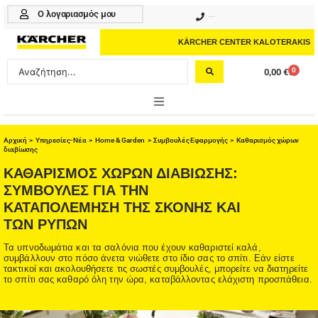
Μετάβαση
Ο λογαριασμός μου
210 4617070
στο
περιεχόμενο
KÄRCHER CENTER KALOTERAKIS
Search
0
0,00
€
Cart
...
ONLINE SHOP
Αρχική
>
Υπηρεσίες-Νέα
>
Home & Garden
>
Συμβουλές Εφαρμογής
> Καθαρισμός χώρων
διαβίωσης
HOME & GARDEN
ΚΑΘΑΡΙΣΜΟΣ ΧΩΡΩΝ ΔΙΑΒΙΩΣΗΣ:
ΣΥΜΒΟΥΛΕΣ ΓΙΑ ΤΗΝ
PROFESSIONAL
ΚΑΤΑΠΟΛΕΜΗΣΗ ΤΗΣ ΣΚΟΝΗΣ ΚΑΙ
ΤΩΝ ΡΥΠΩΝ
ΑΞΕΣΟΥΑΡ
Τα υπνοδωμάτια και τα σαλόνια που έχουν καθαριστεί καλά,
ΚΑΘΑΡΙΣΤΙΚΑ
συμβάλλουν στο πόσο άνετα νιώθετε στο ίδιο σας το σπίτι. Εάν είστε
τακτικοί και ακολουθήσετε τις σωστές συμβουλές, μπορείτε να διατηρείτε
ΥΠΗΡΕΣΙΕΣ-ΝΕΑ-ΛΥΣΕΙΣ
το σπίτι σας καθαρό όλη την ώρα, καταβάλλοντας ελάχιστη προσπάθεια.