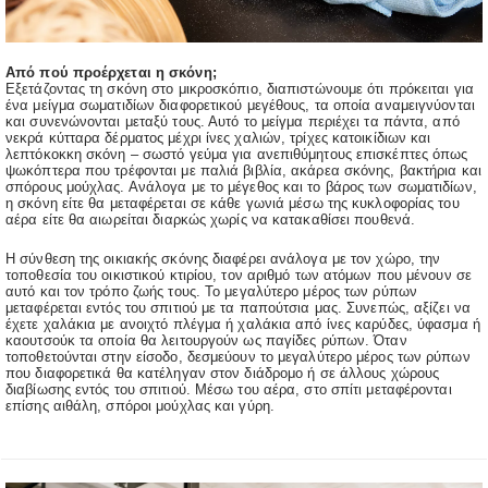
Από πού προέρχεται η σκόνη;
Εξετάζοντας τη σκόνη στο μικροσκόπιο, διαπιστώνουμε ότι πρόκειται για
ένα μείγμα σωματιδίων διαφορετικού μεγέθους, τα οποία αναμειγνύονται
και συνενώνονται μεταξύ τους. Αυτό το μείγμα περιέχει τα πάντα, από
νεκρά κύτταρα δέρματος μέχρι ίνες χαλιών, τρίχες κατοικίδιων και
λεπτόκοκκη σκόνη – σωστό γεύμα για ανεπιθύμητους επισκέπτες όπως
ψωκόπτερα που τρέφονται με παλιά βιβλία, ακάρεα σκόνης, βακτήρια και
σπόρους μούχλας. Ανάλογα με το μέγεθος και το βάρος των σωματιδίων,
η σκόνη είτε θα μεταφέρεται σε κάθε γωνιά μέσω της κυκλοφορίας του
αέρα είτε θα αιωρείται διαρκώς χωρίς να κατακαθίσει πουθενά.
Η σύνθεση της οικιακής σκόνης διαφέρει ανάλογα με τον χώρο, την
τοποθεσία του οικιστικού κτιρίου, τον αριθμό των ατόμων που μένουν σε
αυτό και τον τρόπο ζωής τους. Το μεγαλύτερο μέρος των ρύπων
μεταφέρεται εντός του σπιτιού με τα παπούτσια μας. Συνεπώς, αξίζει να
έχετε χαλάκια με ανοιχτό πλέγμα ή χαλάκια από ίνες καρύδες, ύφασμα ή
καουτσούκ τα οποία θα λειτουργούν ως παγίδες ρύπων. Όταν
τοποθετούνται στην είσοδο, δεσμεύουν το μεγαλύτερο μέρος των ρύπων
που διαφορετικά θα κατέληγαν στον διάδρομο ή σε άλλους χώρους
διαβίωσης εντός του σπιτιού. Μέσω του αέρα, στο σπίτι μεταφέρονται
επίσης αιθάλη, σπόροι μούχλας και γύρη.