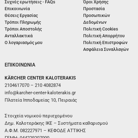
Συχνές ερωτήσεις - FAQs
Όροι Χρήσης
Επικοινωνία
Προστασία
Θέσεις Εργασίας
Προσωπικών
Τρόποι Πληρωμής
Δεδομένων
Τρόποι Αποστολής
Πολιτική Cookies
Ανταλλακτικά
Πολιτική Απορρήτου
Ο λογαριασμός μου
Πολιτική Επιστροφών
Ασφάλεια Συναλλαγών
ΕΠΙΚΟΙΝΩΝΙΑ
KÄRCHER CENTER KALOTERAKIS
2104617070 – 210 4082874
info@karcher-center-kaloterakis.gr
Πλατεία Ιπποδαμείας 10, Πειραιάς
Στοιχεία νομικού περιεχομένου
Δημ. Καλοτεράκης ΙΚΕ – Συστήματα καθαρισμού
Α.Φ.Μ. 082227971 – ΚΕΦΟΔΕ ΑΤΤΙΚΗΣ
ΓΕΜΗ: 044229207000