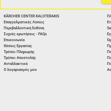
KÄRCHER CENTER KALOTERAKIS
Π
Επαγγελματικές Λύσεις
Ετ
Περιβαλλοντική Ευθύνη
Se
Συχνές ερωτήσεις - FAQs
Εγ
Επικοινωνία
Όρ
Θέσεις Εργασίας
Π
Τρόποι Πληρωμής
Πο
Τρόποι Αποστολής
Πο
Ανταλλακτικά
Πο
Ο λογαριασμός μου
Ασ