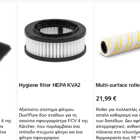
Hygiene filter HEPA KVA2
Multi-surface roll
21,99
€
Αξιόπιστο σύστημα φίλτρου
Roller για πολλαπλές ε
Duo!Pure δύο σταδίων για τη
απαλό καθαρισμό και 
σκούπα σφουγγαρίστρα FCV 4 της
4 της
των δαπέδων. Δεν αφή
Kärcher, που περιλαμβάνει ένα
να
απορροφητικό, ανθεκτι
επίπεδο πτυχωτό φίλτρο και ένα
ένα
πλένεται στο πλυντήρι
φίλτρο σφουγγαριού.
θερμοκρασία έως 60 °