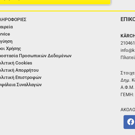
ΕΠΙΚ
ΛΗΡΟΦΟΡΙΕΣ
αιρεία
rvice
KÄRCH
γύηση
210461
οι Χρήσης
info@ka
ροστασία Προσωπικών Δεδομένων
Πλατεί
λιτική Cookies
λιτική Απορρήτου
Στοιχε
λιτική Επιστροφών
Δημ. Κ
φάλεια Συναλλαγών
Α.Φ.Μ
ΓΕΜΗ:
ΑΚΟΛΟ
F
a
c