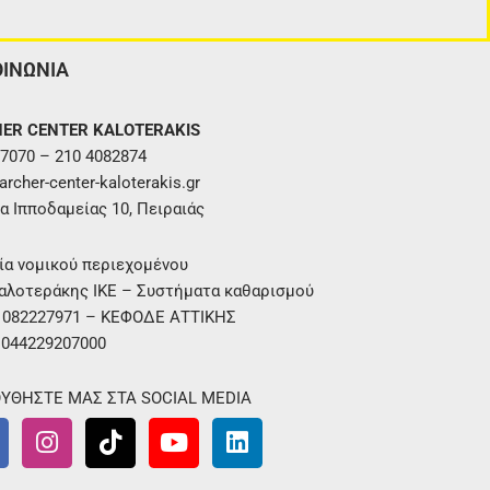
ΟΙΝΩΝΙΑ
ER CENTER KALOTERAKIS
7070 – 210 4082874
rcher-center-kaloterakis.gr
α Ιπποδαμείας 10, Πειραιάς
ία νομικού περιεχομένου
αλοτεράκης ΙΚΕ – Συστήματα καθαρισμού
. 082227971 – ΚΕΦΟΔΕ ΑΤΤΙΚΗΣ
 044229207000
ΥΘΗΣΤΕ ΜΑΣ ΣΤΑ SOCIAL MEDIA
I
T
Y
L
n
i
o
i
s
k
u
n