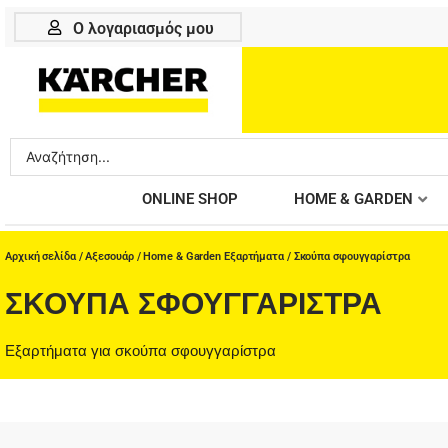
Μετάβαση
Ο λογαριασμός μου
στο
περιεχόμενο
Search
...
ONLINE SHOP
HOME & GARDEN
Αρχική σελίδα
/
Αξεσουάρ
/
Home & Garden Εξαρτήματα
/ Σκούπα σφουγγαρίστρα
ΣΚΟΎΠΑ ΣΦΟΥΓΓΑΡΊΣΤΡΑ
Εξαρτήματα για σκούπα σφουγγαρίστρα