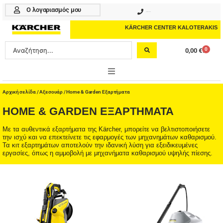
Μετάβαση
Ο λογαριασμός μου
210 4617070
στο
περιεχόμενο
KÄRCHER CENTER KALOTERAKIS
Search
0
0,00
€
Cart
...
ONLINE SHOP
Αρχική σελίδα
/
Αξεσουάρ
/ Home & Garden Εξαρτήματα
HOME & GARDEN ΕΞΑΡΤΉΜΑΤΑ
HOME & GARDEN
Με τα αυθεντικά εξαρτήματα της Kärcher, μπορείτε να βελτιστοποιήσετε
PROFESSIONAL
την ισχύ και να επεκτείνετε τις εφαρμογές των μηχανημάτων καθαρισμού.
Τα κιτ εξαρτημάτων αποτελούν την ιδανική λύση για εξειδικευμένες
εργασίες, όπως η αμμοβολή με μηχανήματα καθαρισμού υψηλής πίεσης.
ΑΞΕΣΟΥΑΡ
ΚΑΘΑΡΙΣΤΙΚΑ
ΥΠΗΡΕΣΙΕΣ-ΝΕΑ-ΛΥΣΕΙΣ