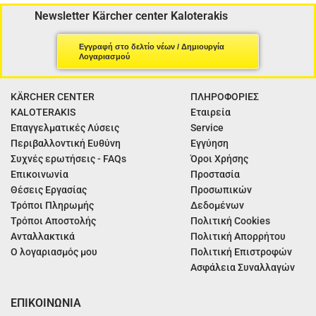
Newsletter Kärcher center Kaloterakis
Εγγραφή στο δελτίο νέων / Δημιουργία
Λογαριασμού
KÄRCHER CENTER
ΠΛΗΡΟΦΟΡΙΕΣ
KALOTERAKIS
Εταιρεία
Επαγγελματικές Λύσεις
Service
Περιβαλλοντική Ευθύνη
Εγγύηση
Συχνές ερωτήσεις - FAQs
Όροι Χρήσης
Επικοινωνία
Προστασία
Θέσεις Εργασίας
Προσωπικών
Τρόποι Πληρωμής
Δεδομένων
Τρόποι Αποστολής
Πολιτική Cookies
Ανταλλακτικά
Πολιτική Απορρήτου
Ο λογαριασμός μου
Πολιτική Επιστροφών
Ασφάλεια Συναλλαγών
ΕΠΙΚΟΙΝΩΝΙΑ