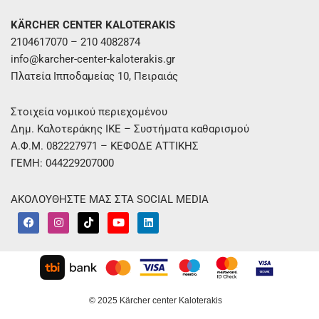
KÄRCHER CENTER KALOTERAKIS
2104617070 – 210 4082874
info@karcher-center-kaloterakis.gr
Πλατεία Ιπποδαμείας 10, Πειραιάς
Στοιχεία νομικού περιεχομένου
Δημ. Καλοτεράκης ΙΚΕ – Συστήματα καθαρισμού
Α.Φ.Μ. 082227971 – ΚΕΦΟΔΕ ΑΤΤΙΚΗΣ
ΓΕΜΗ: 044229207000
ΑΚΟΛΟΥΘΗΣΤΕ ΜΑΣ ΣΤΑ SOCIAL MEDIA
F
I
T
Y
L
a
n
i
o
i
c
s
k
u
n
e
t
t
t
k
b
a
o
u
e
o
g
k
b
d
o
r
e
i
k
a
n
m
© 2025 Kärcher center Kaloterakis