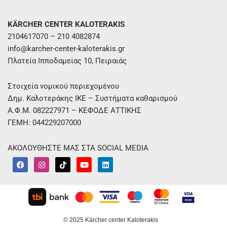
KÄRCHER CENTER KALOTERAKIS
2104617070 – 210 4082874
info@karcher-center-kaloterakis.gr
Πλατεία Ιπποδαμείας 10, Πειραιάς
Στοιχεία νομικού περιεχομένου
Δημ. Καλοτεράκης ΙΚΕ – Συστήματα καθαρισμού
Α.Φ.Μ. 082227971 – ΚΕΦΟΔΕ ΑΤΤΙΚΗΣ
ΓΕΜΗ: 044229207000
ΑΚΟΛΟΥΘΗΣΤΕ ΜΑΣ ΣΤΑ SOCIAL MEDIA
F
I
T
Y
L
a
n
i
o
i
c
s
k
u
n
e
t
t
t
k
b
a
o
u
e
o
g
k
b
d
o
r
e
i
k
a
n
m
© 2025 Kärcher center Kaloterakis