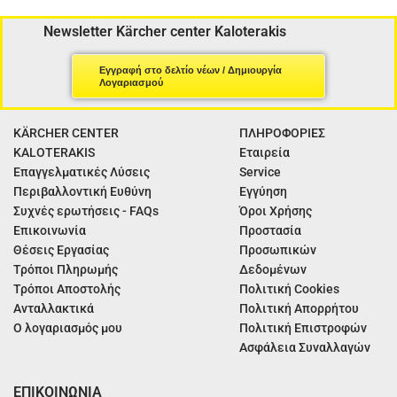
Newsletter Kärcher center Kaloterakis
Εγγραφή στο δελτίο νέων / Δημιουργία
Λογαριασμού
KÄRCHER CENTER
ΠΛΗΡΟΦΟΡΙΕΣ
KALOTERAKIS
Εταιρεία
Επαγγελματικές Λύσεις
Service
Περιβαλλοντική Ευθύνη
Εγγύηση
Συχνές ερωτήσεις - FAQs
Όροι Χρήσης
Επικοινωνία
Προστασία
Θέσεις Εργασίας
Προσωπικών
Τρόποι Πληρωμής
Δεδομένων
Τρόποι Αποστολής
Πολιτική Cookies
Ανταλλακτικά
Πολιτική Απορρήτου
Ο λογαριασμός μου
Πολιτική Επιστροφών
Ασφάλεια Συναλλαγών
ΕΠΙΚΟΙΝΩΝΙΑ