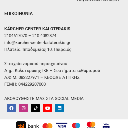
ΕΠΙΚΟΙΝΩΝΙΑ
KÄRCHER CENTER KALOTERAKIS
2104617070 – 210 4082874
info@karcher-center-kaloterakis.gr
Πλατεία Ιπποδαμείας 10, Πειραιάς
Στοιχεία νομικού περιεχομένου
Δημ. Καλοτεράκης ΙΚΕ – Συστήματα καθαρισμού
Α.Φ.Μ. 082227971 – ΚΕΦΟΔΕ ΑΤΤΙΚΗΣ
ΓΕΜΗ: 044229207000
ΑΚΟΛΟΥΘΗΣΤΕ ΜΑΣ ΣΤΑ SOCIAL MEDIA
F
I
T
Y
L
a
n
i
o
i
c
s
k
u
n
e
t
t
t
k
b
a
o
u
e
o
g
k
b
d