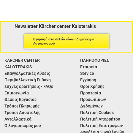
Newsletter Kärcher center Kaloterakis
Εγγραφή στο δελτίο νέων / Δημιουργία
Λογαριασμού
KÄRCHER CENTER
ΠΛΗΡΟΦΟΡΙΕΣ
KALOTERAKIS
Εταιρεία
Επαγγελματικές Λύσεις
Service
Περιβαλλοντική Ευθύνη
Εγγύηση
Συχνές ερωτήσεις - FAQs
Όροι Χρήσης
Επικοινωνία
Προστασία
Θέσεις Εργασίας
Προσωπικών
Τρόποι Πληρωμής
Δεδομένων
Τρόποι Αποστολής
Πολιτική Cookies
Ανταλλακτικά
Πολιτική Απορρήτου
Ο λογαριασμός μου
Πολιτική Επιστροφών
Ασφάλεια Συναλλαγών