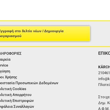
Εγγραφή στο δελτίο νέων / Δημιουργία
Λογαριασμού
ΕΠΙΚ
ΛΗΡΟΦΟΡΙΕΣ
αιρεία
rvice
KÄRCH
γύηση
210461
οι Χρήσης
info@ka
ροστασία Προσωπικών Δεδομένων
Πλατεί
λιτική Cookies
λιτική Απορρήτου
Στοιχε
λιτική Επιστροφών
Δημ. Κ
φάλεια Συναλλαγών
Α.Φ.Μ