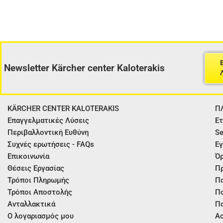
Newsletter Kärcher center Kaloterakis
KÄRCHER CENTER KALOTERAKIS
Π
Επαγγελματικές Λύσεις
Ετ
Περιβαλλοντική Ευθύνη
Se
Συχνές ερωτήσεις - FAQs
Εγ
Επικοινωνία
Όρ
Θέσεις Εργασίας
Π
Τρόποι Πληρωμής
Πο
Τρόποι Αποστολής
Πο
Ανταλλακτικά
Πο
Ο λογαριασμός μου
Ασ