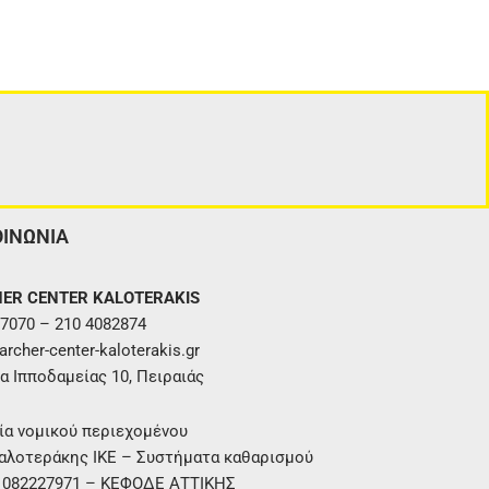
ΟΙΝΩΝΙΑ
ER CENTER KALOTERAKIS
7070 – 210 4082874
rcher-center-kaloterakis.gr
α Ιπποδαμείας 10, Πειραιάς
ία νομικού περιεχομένου
αλοτεράκης ΙΚΕ – Συστήματα καθαρισμού
. 082227971 – ΚΕΦΟΔΕ ΑΤΤΙΚΗΣ