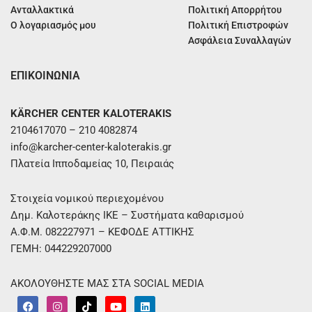
Ανταλλακτικά
Πολιτική Απορρήτου
Ο λογαριασμός μου
Πολιτική Επιστροφών
Ασφάλεια Συναλλαγών
ΕΠΙΚΟΙΝΩΝΙΑ
KÄRCHER CENTER KALOTERAKIS
2104617070 – 210 4082874
info@karcher-center-kaloterakis.gr
Πλατεία Ιπποδαμείας 10, Πειραιάς
Στοιχεία νομικού περιεχομένου
Δημ. Καλοτεράκης ΙΚΕ – Συστήματα καθαρισμού
Α.Φ.Μ. 082227971 – ΚΕΦΟΔΕ ΑΤΤΙΚΗΣ
ΓΕΜΗ: 044229207000
ΑΚΟΛΟΥΘΗΣΤΕ ΜΑΣ ΣΤΑ SOCIAL MEDIA
F
I
T
Y
L
a
n
i
o
i