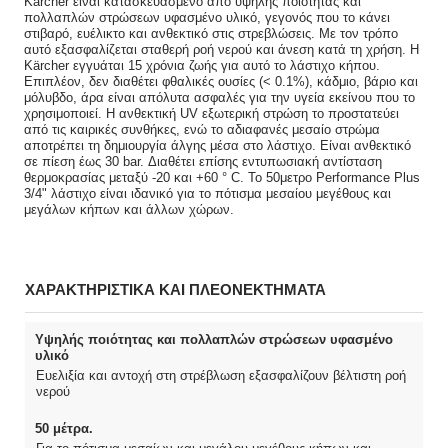
Kärcher είναι κατασκευασμένο από υψηλής ποιότητας και
πολλαπλών στρώσεων υφασμένο υλικό, γεγονός που το κάνει
στιβαρό, ευέλικτο και ανθεκτικό στις στρεβλώσεις. Με τον τρόπο
αυτό εξασφαλίζεται σταθερή ροή νερού και άνεση κατά τη χρήση. Η
Kärcher εγγυάται 15 χρόνια ζωής για αυτό το λάστιχο κήπου.
Επιπλέον, δεν διαθέτει φθαλικές ουσίες (< 0.1%), κάδμιο, βάριο και
μόλυβδο, άρα είναι απόλυτα ασφαλές για την υγεία εκείνου που το
χρησιμοποιεί. Η ανθεκτική UV εξωτερική στρώση το προστατεύει
από τις καιρικές συνθήκες, ενώ το αδιαφανές μεσαίο στρώμα
αποτρέπει τη δημιουργία άλγης μέσα στο λάστιχο. Είναι ανθεκτικό
σε πίεση έως 30 bar. Διαθέτει επίσης εντυπωσιακή αντίσταση
θερμοκρασίας μεταξύ -20 και +60 ° C. Το 50μετρο Performance Plus
3/4" λάστιχο είναι ιδανικό για το πότισμα μεσαίου μεγέθους και
μεγάλων κήπων και άλλων χώρων.
ΧΑΡΑΚΤΗΡΙΣΤΙΚΑ ΚΑΙ ΠΛΕΟΝΕΚΤΗΜΑΤΑ
Υψηλής ποιότητας και πολλαπλών στρώσεων υφασμένο
υλικό
Ευελιξία και αντοχή στη στρέβλωση εξασφαλίζουν βέλτιστη ροή
νερού
50 μέτρα.