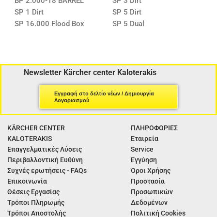
BP 2.000-18 BARREL
SP 3 Dirt
SP 1 Dirt
SP 5 Dirt
SP 16.000 Flood Box
SP 5 Dual
Newsletter Kärcher center Kaloterakis
Εγγραφή στο δελτίο νέων / Δημιουργία
Λογαριασμού
KÄRCHER CENTER
ΠΛΗΡΟΦΟΡΙΕΣ
KALOTERAKIS
Εταιρεία
Επαγγελματικές Λύσεις
Service
Περιβαλλοντική Ευθύνη
Εγγύηση
Συχνές ερωτήσεις - FAQs
Όροι Χρήσης
Επικοινωνία
Προστασία
Θέσεις Εργασίας
Προσωπικών
Τρόποι Πληρωμής
Δεδομένων
Τρόποι Αποστολής
Πολιτική Cookies