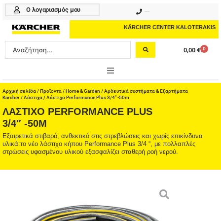
Μετάβαση
Ο λογαριασμός μου
210 4617070
στο
περιεχόμενο
KÄRCHER CENTER KALOTERAKIS
Search
0
0,00
€
Cart
...
ONLINE SHOP
Αρχική σελίδα
/
Προϊοντα
/
Home & Garden
/
Αρδευτικά συστήματα & Εξαρτήματα
Kärcher
/
Λάστιχα
/ Λάστιχο Performance Plus 3/4″ -50m
ΛΆΣΤΙΧΟ PERFORMANCE PLUS
HOME & GARDEN
3/4″ -50M
PROFESSIONAL
Εξαιρετικά στιβαρό, ανθεκτικό στις στρεβλώσεις και χωρίς επικίνδυνα
υλικά:το νέο λάστιχο κήπου Performance Plus 3/4 “, με πολλαπλές
στρώσεις υφασμένου υλικού εξασφαλίζει σταθερή ροή νερού.
ΑΞΕΣΟΥΑΡ
ΚΑΘΑΡΙΣΤΙΚΑ
ΥΠΗΡΕΣΙΕΣ-ΝΕΑ-ΛΥΣΕΙΣ