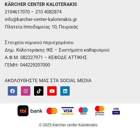
KÄRCHER CENTER KALOTERAKIS
2104617070 – 210 4082874
info@karcher-center-kaloterakis.gr
Πλατεία Ιπποδαμείας 10, Πειραιάς
Στοιχεία νομικού περιεχομένου
Δημ. Καλοτεράκης ΙΚΕ – Συστήματα καθαρισμού
Α.Φ.Μ. 082227971 – ΚΕΦΟΔΕ ΑΤΤΙΚΗΣ
ΓΕΜΗ: 044229207000
ΑΚΟΛΟΥΘΗΣΤΕ ΜΑΣ ΣΤΑ SOCIAL MEDIA
F
I
T
Y
L
a
n
i
o
i
c
s
k
u
n
e
t
t
t
k
b
a
o
u
e
o
g
k
b
d
o
r
e
i
k
a
n
m
© 2025 Kärcher center Kaloterakis