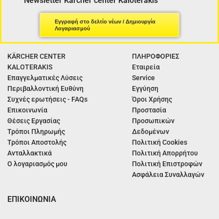
Newsletter Kärcher center Kaloterakis
Εγγραφή στο δελτίο νέων / Δημιουργία
Λογαριασμού
KÄRCHER CENTER
ΠΛΗΡΟΦΟΡΙΕΣ
KALOTERAKIS
Εταιρεία
Επαγγελματικές Λύσεις
Service
Περιβαλλοντική Ευθύνη
Εγγύηση
Συχνές ερωτήσεις - FAQs
Όροι Χρήσης
Επικοινωνία
Προστασία
Θέσεις Εργασίας
Προσωπικών
Τρόποι Πληρωμής
Δεδομένων
Τρόποι Αποστολής
Πολιτική Cookies
Ανταλλακτικά
Πολιτική Απορρήτου
Ο λογαριασμός μου
Πολιτική Επιστροφών
Ασφάλεια Συναλλαγών
ΕΠΙΚΟΙΝΩΝΙΑ