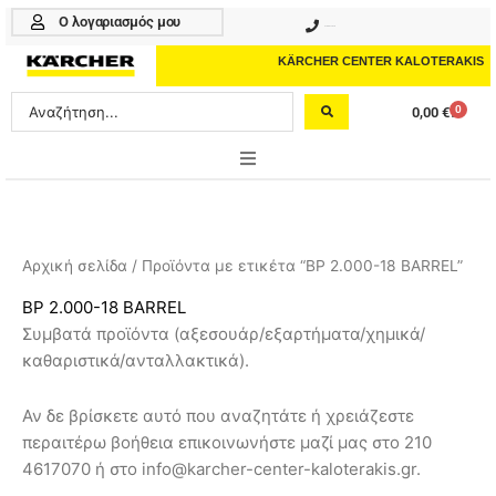
Μετάβαση
Ο λογαριασμός μου
210 4617070
στο
περιεχόμενο
KÄRCHER CENTER KALOTERAKIS
Search
0
0,00
€
Cart
...
ONLINE SHOP
HOME & GARDEN
Αρχική σελίδα
/ Προϊόντα με ετικέτα “BP 2.000-18 BARREL”
PROFESSIONAL
BP 2.000-18 BARREL
Συμβατά προϊόντα (αξεσουάρ/εξαρτήματα/χημικά/
ΑΞΕΣΟΥΑΡ
καθαριστικά/ανταλλακτικά).
ΚΑΘΑΡΙΣΤΙΚΑ
Αν δε βρίσκετε αυτό που αναζητάτε ή χρειάζεστε
ΥΠΗΡΕΣΙΕΣ-ΝΕΑ-ΛΥΣΕΙΣ
περαιτέρω βοήθεια επικοινωνήστε μαζί μας στο 210
4617070 ή στο info@karcher-center-kaloterakis.gr.