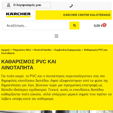
Μετάβαση
Ο λογαριασμός μου
210 4617070
στο
περιεχόμενο
KÄRCHER CENTER KALOTERAKIS
Search
0
0,00
€
Cart
...
ONLINE SHOP
Αρχική
>
Υπηρεσίες-Νέα
>
Home & Garden
>
Συμβουλές Εφαρμογής
> Καθαρισμός PVC και
λινοτάπητα
HOME & GARDEN
ΚΑΘΑΡΙΣΜΌΣ PVC ΚΑΙ
ΛΙΝΟΤΆΠΗΤΑ
PROFESSIONAL
Για πολύ καιρό, το PVC και ο λινοτάπητας συγκαταλέγονταν στις πιο
ΑΞΕΣΟΥΑΡ
δημοφιλείς επενδύσεις δαπέδου. Αφού εξαφανίστηκαν από τα φώτα της
δημοσιότητας για λίγο, βιώνουν τώρα μια πραγματική επιστροφή ως
ΚΑΘΑΡΙΣΤΙΚΑ
δάπεδο ιδιαίτερου σχεδιασμού. Γενικά, αυτές οι επενδύσεις δαπέδου
καθαρίζονται πολύ εύκολα, αλλά υπάρχουν μερικά σημεία που πρέπει να
λάβετε υπόψη κατά τον καθαρισμό.
ΥΠΗΡΕΣΙΕΣ-ΝΕΑ-ΛΥΣΕΙΣ