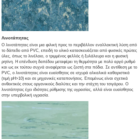
Λινοτάπητας
Ο λινοτάπητας είναι μια φιλική προς το περιβάλλον εναλλακτική λύση από
το δάπεδο από PVC, επειδή το υλικό κατασκευάζεται από φυσικές πρώτες
ύλες, όπως το λινέλαιο, ο τριμμένος φελλός ή ξυλάλευρο και η φυσική
ρητίνη. Η επένδυση δαπέδου μεταφέρει τη θερμότητα με πολύ αργό ρυθμό
και ως εκ τούτου συχνά αναφέρεται ως ζεστή στα πόδια. Σε αντίθεση με το
PVC, ο λινοτάπητας είναι ευαίσθητος σε ισχυρά αλκαλικά καθαριστικά
(τιμή pH>10) και σε μηχανικές καταπονήσεις. Επομένως είναι σχετικά
ανθεκτικός στους οργανικούς διαλύτες και την στάχτη του τσιγάρου. Ο
λινοτάπητας έχει ιδιότητες ρύθμισης της υγρασίας, αλλά είναι ευαίσθητος
στην υπερβολική υγρασία.