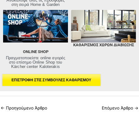
Ανακάλυψε όλες τις προσφορές
στη σειρά Home & Garden
ΚΑΘΑΡΙΣΜΌΣ ΧΏΡΩΝ ΔΙΑΒΊΩΣΗΣ
ONLINE SHOP
Πραγματοποιείστε online αγορές
στο επίσημο Online Shop του
Kärcher center Kaloterakis
ΕΠΙΣΤΡΟΦΗ ΣΤΙΣ ΣΥΜΒΟΥΛΕΣ ΚΑΘΑΡΙΣΜΟΥ
←
Προηγούμενο Άρθρο
Επόμενο Άρθρο
→