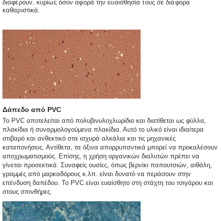
διαφέρουν, κυρίως όσον αφορά την ευαισθησία τους σε διάφορα
καθαριστικά.
Δάπεδο από PVC
Το PVC αποτελείται από πολυβινυλοχλωρίδιο και διατίθεται ως φύλλα,
πλακίδια ή συναρμολογούμενα πλακίδια. Αυτό το υλικό είναι ιδιαίτερα
στιβαρό και ανθεκτικό στα ισχυρά αλκάλια και τις μηχανικές
καταπονήσεις. Αντίθετα, τα όξινα απορρυπαντικά μπορεί να προκαλέσουν
αποχρωματισμούς. Επίσης, η χρήση οργανικών διαλυτών πρέπει να
γίνεται προσεκτικά. Συναφείς ουσίες, όπως βερνίκι παπουτσιών, αιθάλη,
γραμμές από μαρκαδόρους κ.λπ. είναι δυνατό να περάσουν στην
επένδυση δαπέδου. Το PVC είναι ευαίσθητο στη στάχτη του τσιγάρου και
στους σπινθήρες.