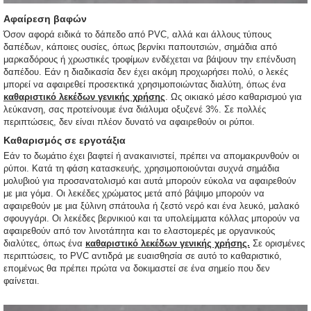
Αφαίρεση βαφών
Όσον αφορά ειδικά το δάπεδο από PVC, αλλά και άλλους τύπους
δαπέδων, κάποιες ουσίες, όπως βερνίκι παπουτσιών, σημάδια από
μαρκαδόρους ή χρωστικές τροφίμων ενδέχεται να βάψουν την επένδυση
δαπέδου. Εάν η διαδικασία δεν έχει ακόμη προχωρήσει πολύ, ο λεκές
μπορεί να αφαιρεθεί προσεκτικά χρησιμοποιώντας διαλύτη, όπως ένα
καθαριστικό λεκέδων γενικής χρήσης
. Ως οικιακό μέσο καθαρισμού για
λεύκανση, σας προτείνουμε ένα διάλυμα οξυζενέ 3%. Σε πολλές
περιπτώσεις, δεν είναι πλέον δυνατό να αφαιρεθούν οι ρύποι.
Καθαρισμός σε εργοτάξια
Εάν το δωμάτιο έχει βαφτεί ή ανακαινιστεί, πρέπει να απομακρυνθούν οι
ρύποι. Κατά τη φάση κατασκευής, χρησιμοποιούνται συχνά σημάδια
μολυβιού για προσανατολισμό και αυτά μπορούν εύκολα να αφαιρεθούν
με μια γόμα. Οι λεκέδες χρώματος μετά από βάψιμο μπορούν να
αφαιρεθούν με μια ξύλινη σπάτουλα ή ζεστό νερό και ένα λευκό, μαλακό
σφουγγάρι. Οι λεκέδες βερνικιού και τα υπολείμματα κόλλας μπορούν να
αφαιρεθούν από τον λινοτάπητα και το ελαστομερές με οργανικούς
διαλύτες, όπως ένα
καθαριστικό λεκέδων γενικής χρήσης.
Σε ορισμένες
περιπτώσεις, το PVC αντιδρά με ευαισθησία σε αυτό το καθαριστικό,
επομένως θα πρέπει πρώτα να δοκιμαστεί σε ένα σημείο που δεν
φαίνεται.