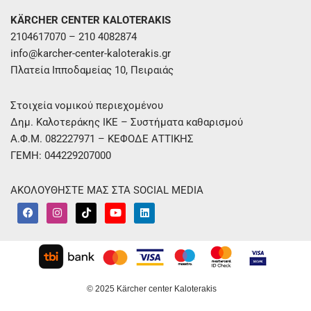
KÄRCHER CENTER KALOTERAKIS
2104617070 – 210 4082874
info@karcher-center-kaloterakis.gr
Πλατεία Ιπποδαμείας 10, Πειραιάς
Στοιχεία νομικού περιεχομένου
Δημ. Καλοτεράκης ΙΚΕ – Συστήματα καθαρισμού
Α.Φ.Μ. 082227971 – ΚΕΦΟΔΕ ΑΤΤΙΚΗΣ
ΓΕΜΗ: 044229207000
ΑΚΟΛΟΥΘΗΣΤΕ ΜΑΣ ΣΤΑ SOCIAL MEDIA
F
I
T
Y
L
a
n
i
o
i
c
s
k
u
n
e
t
t
t
k
b
a
o
u
e
o
g
k
b
d
o
r
e
i
k
a
n
m
© 2025 Kärcher center Kaloterakis