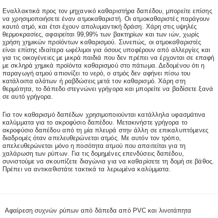
Εναλλακτικά προς τον μηχανικό καθαριστήρα δαπέδου, μπορείτε επίσης
να χρησιμοποιήσετε έναν ατμοκαθαριστή. Οι ατμοκαθαριστές παράγουν
καυτό ατμό, και έτσι έχουν απολυμαντική δράση. Χάρη στις υψηλές
θερμοκρασίες, αφαιρείται 99,99% των βακτηρίων και των ιών, χωρίς
χρήση χημικών προϊόντων καθαρισμού. Συνεπώς, οι ατμοκαθαριστές
είναι επίσης ιδιαίτερα ωφέλιμοι για όσους υποφέρουν από αλλεργίες και
για τις οικογένειες με μικρά παιδιά που δεν πρέπει να έρχονται σε επαφή
με σκληρά χημικά προϊόντα καθαρισμού στο πάτωμα. Δεδομένου ότι η
παραγωγή ατμού απιονίζει το νερό, ο ατμός δεν αφήνει πίσω του
κατάλοιπα αλάτων ή ραβδώσεις μετά τον καθαρισμό. Χάρη στη
θερμότητα, το δάπεδο στεγνώνει γρήγορα και μπορείτε να βαδίσετε ξανά
σε αυτό γρήγορα.
Για τον καθαρισμό δαπέδων χρησιμοποιούνται κατάλληλα υφασμάτινα
καλύμματα για το ακροφύσιο δαπέδου. Μετακινήστε γρήγορα το
ακροφύσιο δαπέδου από τη μία πλευρά στην άλλη σε επικαλυπτόμενες
διαδρομές όταν απελευθερώνεται ατμός. Με αυτόν τον τρόπο,
απελευθερώνεται μόνο η ποσότητα ατμού που απαιτείται για τη
χαλάρωση των ρύπων. Για τις δομημένες επενδύσεις δαπέδου,
συνιστούμε να σκουπίζετε διαγώνια για να καθαρίσετε τη δομή σε βάθος.
Πρέπει να αντικαθιστάτε τακτικά τα λερωμένα καλύμματα.
Αφαίρεση συχνών ρύπων από δάπεδα από PVC και λινοτάπητα