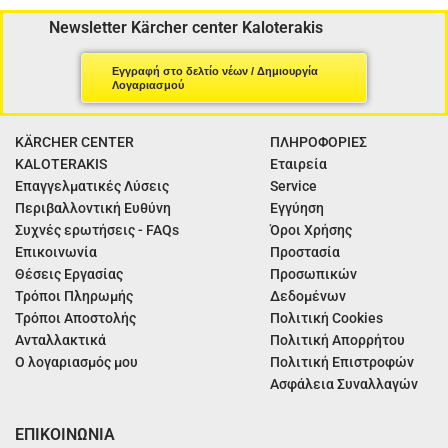
Newsletter Kärcher center Kaloterakis
Εγγραφή στο δελτίο νέων / Δημιουργία
Λογαριασμού
KÄRCHER CENTER
ΠΛΗΡΟΦΟΡΙΕΣ
KALOTERAKIS
Εταιρεία
Επαγγελματικές Λύσεις
Service
Περιβαλλοντική Ευθύνη
Εγγύηση
Συχνές ερωτήσεις - FAQs
Όροι Χρήσης
Επικοινωνία
Προστασία
Θέσεις Εργασίας
Προσωπικών
Τρόποι Πληρωμής
Δεδομένων
Τρόποι Αποστολής
Πολιτική Cookies
Ανταλλακτικά
Πολιτική Απορρήτου
Ο λογαριασμός μου
Πολιτική Επιστροφών
Ασφάλεια Συναλλαγών
ΕΠΙΚΟΙΝΩΝΙΑ