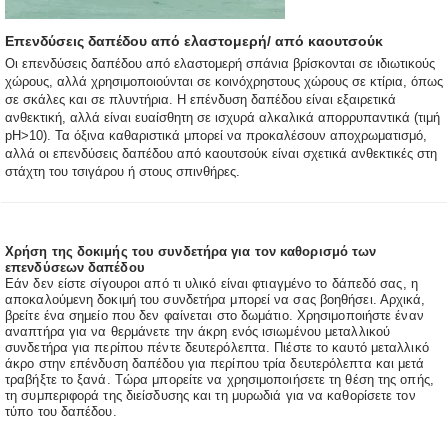
Επενδύσεις δαπέδου από ελαστομερή/ από καουτσούκ
Οι επενδύσεις δαπέδου από ελαστομερή σπάνια βρίσκονται σε ιδιωτικούς
χώρους, αλλά χρησιμοποιούνται σε κοινόχρηστους χώρους σε κτίρια, όπως
σε σκάλες και σε πλυντήρια. Η επένδυση δαπέδου είναι εξαιρετικά
ανθεκτική, αλλά είναι ευαίσθητη σε ισχυρά αλκαλικά απορρυπαντικά (τιμή
pH>10). Τα όξινα καθαριστικά μπορεί να προκαλέσουν αποχρωματισμό,
αλλά οι επενδύσεις δαπέδου από καουτσούκ είναι σχετικά ανθεκτικές στη
στάχτη του τσιγάρου ή στους σπινθήρες.
Χρήση της δοκιμής του συνδετήρα για τον καθορισμό των
επενδύσεων δαπέδου
Εάν δεν είστε σίγουροι από τι υλικό είναι φτιαγμένο το δάπεδό σας, η
αποκαλούμενη δοκιμή του συνδετήρα μπορεί να σας βοηθήσει. Αρχικά,
βρείτε ένα σημείο που δεν φαίνεται στο δωμάτιο. Χρησιμοποιήστε έναν
αναπτήρα για να θερμάνετε την άκρη ενός ισιωμένου μεταλλικού
συνδετήρα για περίπου πέντε δευτερόλεπτα. Πιέστε το καυτό μεταλλικό
άκρο στην επένδυση δαπέδου για περίπου τρία δευτερόλεπτα και μετά
τραβήξτε το ξανά. Τώρα μπορείτε να χρησιμοποιήσετε τη θέση της οπής,
τη συμπεριφορά της διείσδυσης και τη μυρωδιά για να καθορίσετε τον
τύπο του δαπέδου.