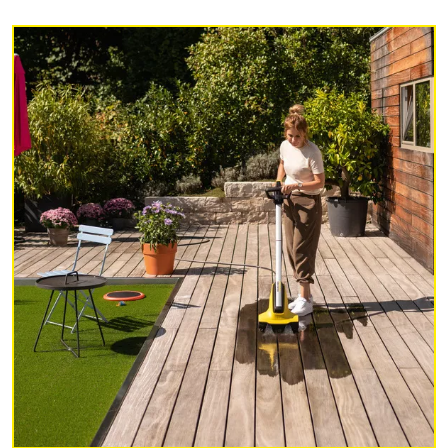
i
d
e
o