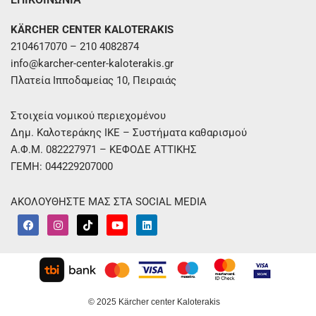
KÄRCHER CENTER KALOTERAKIS
2104617070 – 210 4082874
info@karcher-center-kaloterakis.gr
Πλατεία Ιπποδαμείας 10, Πειραιάς
Στοιχεία νομικού περιεχομένου
Δημ. Καλοτεράκης ΙΚΕ – Συστήματα καθαρισμού
Α.Φ.Μ. 082227971 – ΚΕΦΟΔΕ ΑΤΤΙΚΗΣ
ΓΕΜΗ: 044229207000
ΑΚΟΛΟΥΘΗΣΤΕ ΜΑΣ ΣΤΑ SOCIAL MEDIA
F
I
T
Y
L
a
n
i
o
i
c
s
k
u
n
e
t
t
t
k
b
a
o
u
e
o
g
k
b
d
o
r
e
i
k
a
n
m
© 2025 Kärcher center Kaloterakis