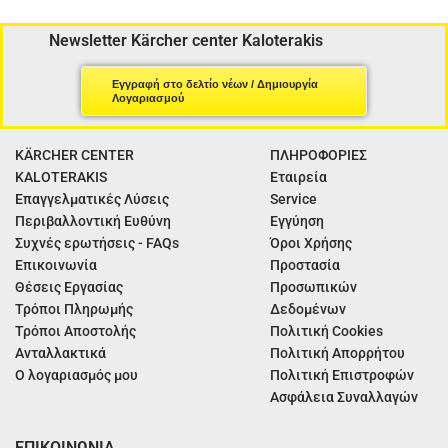
Newsletter Kärcher center Kaloterakis
Εγγραφή στο δελτίο νέων / Δημιουργία
Λογαριασμού
KÄRCHER CENTER
ΠΛΗΡΟΦΟΡΙΕΣ
KALOTERAKIS
Εταιρεία
Επαγγελματικές Λύσεις
Service
Περιβαλλοντική Ευθύνη
Εγγύηση
Συχνές ερωτήσεις - FAQs
Όροι Χρήσης
Επικοινωνία
Προστασία
Θέσεις Εργασίας
Προσωπικών
Τρόποι Πληρωμής
Δεδομένων
Τρόποι Αποστολής
Πολιτική Cookies
Ανταλλακτικά
Πολιτική Απορρήτου
Ο λογαριασμός μου
Πολιτική Επιστροφών
Ασφάλεια Συναλλαγών
ΕΠΙΚΟΙΝΩΝΙΑ