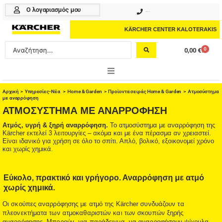
Μετάβαση
Ο λογαριασμός μου
210 4617070
στο
περιεχόμενο
KÄRCHER CENTER KALOTERAKIS
Search
0
0,00
€
Cart
...
ONLINE SHOP
Αρχική
>
Υπηρεσίες-Νέα
>
Home & Garden
>
Προϊοντα σειράς Home & Garden
> Ατμοσύστημα
με αναρρόφηση
ΑΤΜΟΣΎΣΤΗΜΑ ΜΕ ΑΝΑΡΡΌΦΗΣΗ
HOME & GARDEN
Ατμός, υγρή & ξηρή αναρρόφηση.
Το ατμοσύστημα με αναρρόφηση της
Kärcher εκτελεί 3 λειτουργίες – ακόμα και με ένα πέρασμα αν χρειαστεί.
PROFESSIONAL
Είναι ιδανικό για χρήση σε όλο το σπίτι. Απλό, βολικό, εξοικονομεί χρόνο
και χωρίς χημικά.
ΑΞΕΣΟΥΑΡ
ΚΑΘΑΡΙΣΤΙΚΑ
Εύκολο, πρακτικό και γρήγορο. Αναρρόφηση με ατμό
χωρίς χημικά.
ΥΠΗΡΕΣΙΕΣ-ΝΕΑ-ΛΥΣΕΙΣ
Οι σκούπες αναρρόφησης με ατμό της Kärcher συνδυάζουν τα
πλεονεκτήματα των ατμοκαθαριστών και των σκουπών ξηρής
αναρρόφησης. Μπορούν, για παράδειγμα, να αναρροφήσουν ψίχουλα