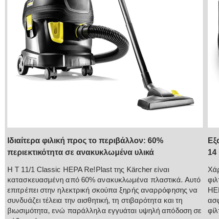
Ιδιαίτερα φιλική προς το περιβάλλον: 60%
Εξ
περιεκτικότητα σε ανακυκλωμένα υλικά
14
Η T 11/1 Classic HEPA Re!Plast της Kärcher είναι
Χάρ
κατασκευασμένη από 60% ανακυκλωμένα πλαστικά. Αυτό
φιλ
επιτρέπει στην ηλεκτρική σκούπα ξηρής αναρρόφησης να
HEP
συνδυάζει τέλεια την αισθητική, τη στιβαρότητα και τη
ασφ
βιωσιμότητα, ενώ παράλληλα εγγυάται υψηλή απόδοση σε
φίλ