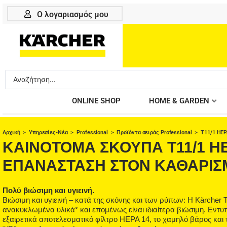
Μετάβαση
Ο λογαριασμός μου
στο
περιεχόμενο
Search
...
ONLINE SHOP
HOME & GARDEN
Αρχική
>
Υπηρεσίες-Νέα
>
Professional
>
Προϊόντα σειράς Professional
> T11/1 HEP
ΚΑΙΝΟΤΟΜΑ ΣΚΟΥΠΑ T11/1 HE
ΕΠΑΝΑΣΤΑΣΗ ΣΤΟΝ ΚΑΘΑΡΙΣ
Πολύ βιώσιμη και υγιεινή.
Βιώσιμη και υγιεινή – κατά της σκόνης και των ρύπων: Η Kärcher
ανακυκλωμένα υλικά* και επομένως είναι ιδιαίτερα βιώσιμη. Εντυ
εξαιρετικά αποτελεσματικό φίλτρο HEPA 14, το χαμηλό βάρος και