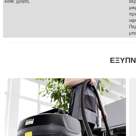
κάθε χρήση.
αερ
μικ
πρό
υψη
Περ
μπο
ΕΞΥΠΝ