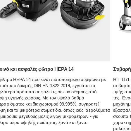
ιεινό και ασφαλές φίλτρο HEPA 14
Στιβαρή
φίλτρο HEPA 14 που είναι πιστοποιημένο σύμφωνα με
H T 11/1
πρότυπο δοκιμής DIN EN 1822:2019, εγγυάται τα
στιβαρότ
ηλότερα πρότυπα ασφαλείας σε ευαίσθητους από
τιμής-απ
ψη υγιεινής χώρους. Με τον υψηλό βαθμό
της. Ένα
τραρίσματος και διαχωρισμού 99,995%, συγκρατεί
μηχάνημα
μη και τα μικρότερα σωματίδια, όπως ιούς, αερολύματα
εξασφαλί
 μικρόβια μεγέθους μόλις λίγων μικρομέτρων - για
σκούπα ξ
αρό αέρα υψηλής ποιότητας, ξανά και ξανά.
χαρακτηρ
μπλοκ κα