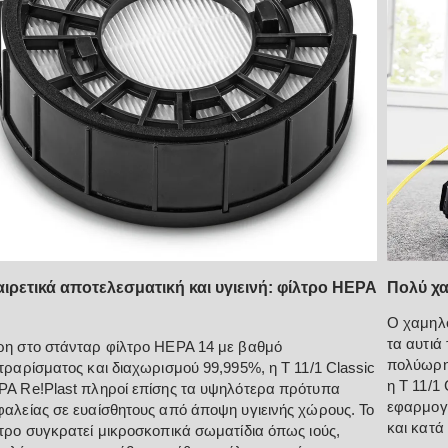
Πολύ χα
αιρετικά αποτελεσματική και υγιεινή: φίλτρο HEPA
Ο χαμηλό
τα αυτιά
η στο στάνταρ φίλτρο HEPA 14 με βαθμό
πολύωρης
τραρίσματος και διαχωρισμού 99,995%, η T 11/1 Classic
η T 11/1 
A Re!Plast πληροί επίσης τα υψηλότερα πρότυπα
εφαρμογέ
αλείας σε ευαίσθητους από άποψη υγιεινής χώρους. Το
και κατά 
τρο συγκρατεί μικροσκοπικά σωματίδια όπως ιούς,