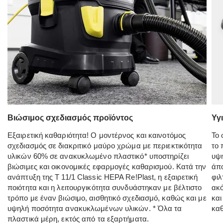
Βιώσιμος σχεδιασμός προϊόντος
Υγ
Εξαιρετική καθαριότητα! Ο μοντέρνος και καινοτόμος
Το 
σχεδιασμός σε διακριτικό μαύρο χρώμα με περιεκτικότητα
το 
υλικών 60% σε ανακυκλωμένο πλαστικό* υποστηρίζει
υψ
βιώσιμες και οικονομικές εφαρμογές καθαρισμού. Κατά την
άπο
ανάπτυξη της T 11/1 Classic HEPA Re!Plast, η εξαιρετική
φιλ
ποιότητα και η λειτουργικότητα συνδυάστηκαν με βέλτιστο
ακό
τρόπο με έναν βιώσιμο, αισθητικό σχεδιασμό, καθώς και με
και
υψηλή ποσότητα ανακυκλωμένων υλικών. * Όλα τα
καθ
πλαστικά μέρη, εκτός από τα εξαρτήματα.