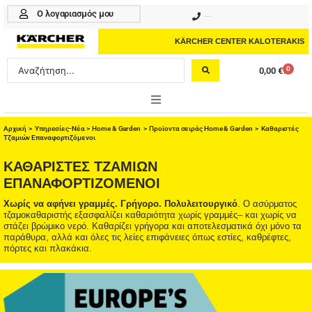
Μετάβαση
Ο λογαριασμός μου
210 4617070
στο
περιεχόμενο
KÄRCHER CENTER KALOTERAKIS
Search
0
0,00
€
Cart
...
ONLINE SHOP
Αρχική
>
Υπηρεσίες-Νέα
>
Home & Garden
>
Προϊοντα σειράς Home & Garden
> Καθαριστές
Τζαμιών Επαναφορτιζόμενοι
HOME & GARDEN
ΚΑΘΑΡΙΣΤΈΣ ΤΖΑΜΙΏΝ
ΕΠΑΝΑΦΟΡΤΙΖΌΜΕΝΟΙ
PROFESSIONAL
Χωρίς να αφήνει γραμμές. Γρήγορο. Πολυλειτουργικό
. Ο ασύρματος
τζαμοκαθαριστής εξασφαλίζει καθαριότητα χωρίς γραμμές– και χωρίς να
ΑΞΕΣΟΥΑΡ
στάζει βρώμικο νερό. Καθαρίζει γρήγορα και αποτελεσματικά όχι μόνο τα
παράθυρα, αλλά και όλες τις λείες επιφάνειες όπως εστίες, καθρέφτες,
ΚΑΘΑΡΙΣΤΙΚΑ
πόρτες και πλακάκια.
ΥΠΗΡΕΣΙΕΣ-ΝΕΑ-ΛΥΣΕΙΣ