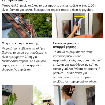
Σετ προέκτασης
Φτάσε ψηλά χωρίς σκάλα: το σετ προέκτασης με εμβέλεια έως 1,50 m
είναι ιδανικό για ψηλά, δυσπρόσιτα σημεία όπως αίθρια ή φεγγίτες.
Μικρό σετ προέκτασης
Στενό ακροφύσιο
αναρρόφησης
Μεγαλύτερη εμβέλεια με πλήρη
Το στενό ακροφύσιο για τους
έλεγχο: το μικρό σετ προέκτασης
επαναφορτιζόμενους
είναι η εύχρηστη λύση για
τζαμοκαθαριστές μας είναι η ιδανική
δυσπρόσιτα σημεία. Το ελάχιστο
επιλογή για παράθυρα με καΐτια,
βάρος του επιτρέπει εργασία
στενά γυάλινα ένθετα σε πόρτες ή
εξαιρετικής ακρίβειας.
βιτρίνες – ουσιαστικά για
οπουδήποτε απαιτείται μέγιστη
ακρίβεια σε περιορισμένο χώρο.