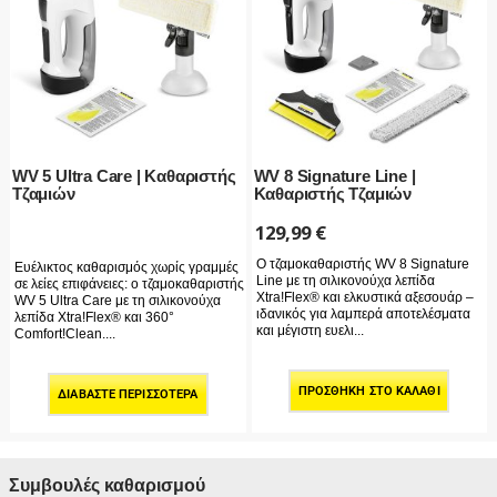
WV 5 Ultra Care | Καθαριστής
WV 8 Signature Line |
Τζαμιών
Καθαριστής Τζαμιών
129,99
€
Ο τζαμοκαθαριστής WV 8 Signature
Ευέλικτος καθαρισμός χωρίς γραμμές
Line με τη σιλικονούχα λεπίδα
σε λείες επιφάνειες: ο τζαμοκαθαριστής
Xtra!Flex® και ελκυστικά αξεσουάρ –
WV 5 Ultra Care με τη σιλικονούχα
ιδανικός για λαμπερά αποτελέσματα
λεπίδα Xtra!Flex® και 360°
και μέγιστη ευελι...
Comfort!Clean....
ΠΡΟΣΘΉΚΗ ΣΤΟ ΚΑΛΆΘΙ
ΔΙΑΒΆΣΤΕ ΠΕΡΙΣΣΌΤΕΡΑ
Συμβουλές καθαρισμού