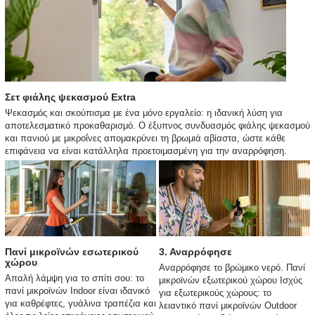
Σετ φιάλης ψεκασμού Extra
Ψεκασμός και σκούπισμα με ένα μόνο εργαλείο: η ιδανική λύση για
αποτελεσματικό προκαθαρισμό. Ο έξυπνος συνδυασμός φιάλης ψεκασμού
και πανιού με μικροΐνες απομακρύνει τη βρωμιά αβίαστα, ώστε κάθε
επιφάνεια να είναι κατάλληλα προετοιμασμένη για την αναρρόφηση.
Πανί μικροϊνών εσωτερικού
3. Αναρρόφησε
χώρου
Αναρρόφησε το βρώμικο νερό. Πανί
Απαλή λάμψη για το σπίτι σου: το
μικροϊνών εξωτερικού χώρου Ισχύς
πανί μικροϊνών Indoor είναι ιδανικό
για εξωτερικούς χώρους: το
για καθρέφτες, γυάλινα τραπέζια και
λειαντικό πανί μικροϊνών Outdoor