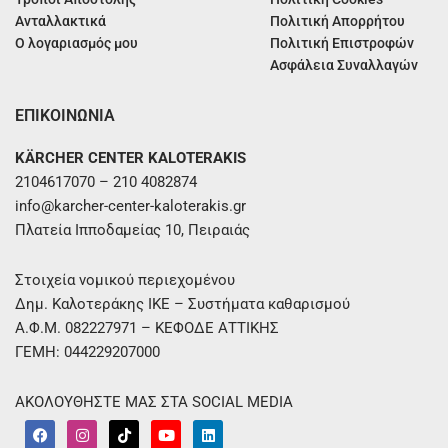
Ανταλλακτικά
Πολιτική Απορρήτου
Ο λογαριασμός μου
Πολιτική Επιστροφών
Ασφάλεια Συναλλαγών
ΕΠΙΚΟΙΝΩΝΙΑ
KÄRCHER CENTER KALOTERAKIS
2104617070 – 210 4082874
info@karcher-center-kaloterakis.gr
Πλατεία Ιπποδαμείας 10, Πειραιάς
Στοιχεία νομικού περιεχομένου
Δημ. Καλοτεράκης ΙΚΕ – Συστήματα καθαρισμού
Α.Φ.Μ. 082227971 – ΚΕΦΟΔΕ ΑΤΤΙΚΗΣ
ΓΕΜΗ: 044229207000
ΑΚΟΛΟΥΘΗΣΤΕ ΜΑΣ ΣΤΑ SOCIAL MEDIA
F
I
T
Y
L
a
n
i
o
i