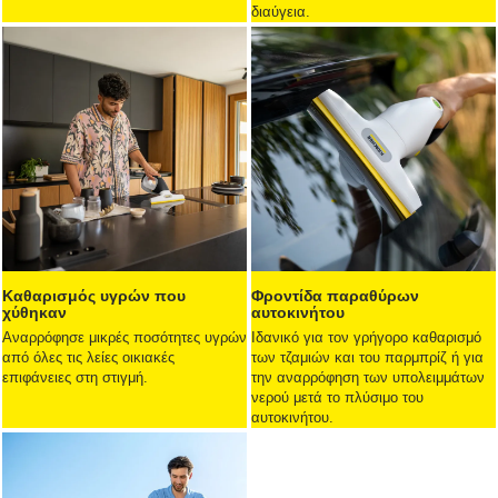
διαύγεια.
Καθαρισμός υγρών που
Φροντίδα παραθύρων
χύθηκαν
αυτοκινήτου
Αναρρόφησε μικρές ποσότητες υγρών
Ιδανικό για τον γρήγορο καθαρισμό
από όλες τις λείες οικιακές
των τζαμιών και του παρμπρίζ ή για
επιφάνειες στη στιγμή.
την αναρρόφηση των υπολειμμάτων
νερού μετά το πλύσιμο του
αυτοκινήτου.