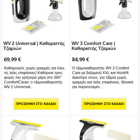
WV 2 Universal | Καθαριστής
WV 3 Comfort Care |
Τζαμιών
Καθαριστής Τζαμιών
69,99
€
84,99
€
Καθαρισμός χωρίς γραμμές για όλες
Ο τζαμοκαθαριστής WV 3 Comfort
τις λείες επιφάνειες! Καθάρισε τρεις
Care με δεξαμενή XXL και Hook!It
φορές πιο γρήγορα χάρη στο 360°
άγκιστρο ντους: για τζάμια χωρίς
Comfort!Clean: ο τζαμοκαθαριστής
γραμμές και λείες επιφάνειες. Ιδανικό
WV 2 Universal...
για παρατεταμέν...
ΠΡΟΣΘΉΚΗ ΣΤΟ ΚΑΛΆΘΙ
ΠΡΟΣΘΉΚΗ ΣΤΟ ΚΑΛΆΘΙ