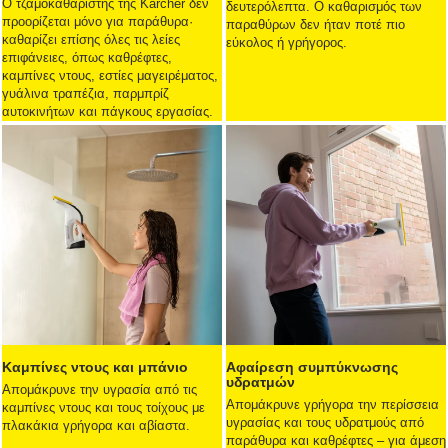
Ο τζαμοκαθαριστής της Kärcher δεν
δευτερόλεπτα. Ο καθαρισμός των
προορίζεται μόνο για παράθυρα·
παραθύρων δεν ήταν ποτέ πιο
καθαρίζει επίσης όλες τις λείες
εύκολος ή γρήγορος.
επιφάνειες, όπως καθρέφτες,
καμπίνες ντους, εστίες μαγειρέματος,
γυάλινα τραπέζια, παρμπρίζ
αυτοκινήτων και πάγκους εργασίας.
Καμπίνες ντους και μπάνιο
Αφαίρεση συμπύκνωσης
υδρατμών
Απομάκρυνε την υγρασία από τις
Απομάκρυνε γρήγορα την περίσσεια
καμπίνες ντους και τους τοίχους με
υγρασίας και τους υδρατμούς από
πλακάκια γρήγορα και αβίαστα.
παράθυρα και καθρέφτες – για άμεση