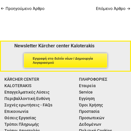
←
Προηγούμενο Άρθρο
Επόμενο Άρθρο
→
Newsletter Kärcher center Kaloterakis
Εγγραφή στο δελτίο νέων / Δημιουργία
Λογαριασμού
KÄRCHER CENTER
ΠΛΗΡΟΦΟΡΙΕΣ
KALOTERAKIS
Εταιρεία
Επαγγελματικές Λύσεις
Service
Περιβαλλοντική Ευθύνη
Εγγύηση
Συχνές ερωτήσεις - FAQs
Όροι Χρήσης
Επικοινωνία
Προστασία
Θέσεις Εργασίας
Προσωπικών
Τρόποι Πληρωμής
Δεδομένων
Τρόποι Αποστολής
Πολιτική Cookies