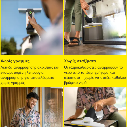
Χωρίς γραμμές
Χωρίς σταξίματα
Λεπίδα αναρρόφησης ακριβείας και
Οι τζαμοκαθαριστές αναρροφούν το
ενσωματωμένη λειτουργία
νερό από το τζάμι γρήγορα και
αναρρόφησης για αποτελέσματα
αξιόπιστα – χωρίς να στάζει καθόλου
χωρίς γραμμές.
βρώμικο νερό.