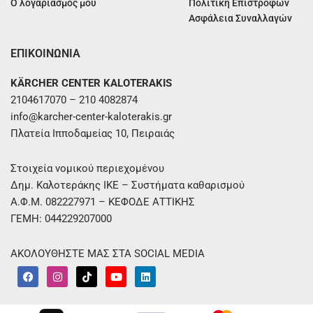
Ο λογαριασμός μου
Πολιτική Επιστροφών
Ασφάλεια Συναλλαγών
ΕΠΙΚΟΙΝΩΝΙΑ
KÄRCHER CENTER KALOTERAKIS
2104617070 – 210 4082874
info@karcher-center-kaloterakis.gr
Πλατεία Ιπποδαμείας 10, Πειραιάς
Στοιχεία νομικού περιεχομένου
Δημ. Καλοτεράκης ΙΚΕ – Συστήματα καθαρισμού
Α.Φ.Μ. 082227971 – ΚΕΦΟΔΕ ΑΤΤΙΚΗΣ
ΓΕΜΗ: 044229207000
ΑΚΟΛΟΥΘΗΣΤΕ ΜΑΣ ΣΤΑ SOCIAL MEDIA
F
I
T
Y
L
a
n
i
o
i
c
s
k
u
n
e
t
t
t
k
b
a
o
u
e