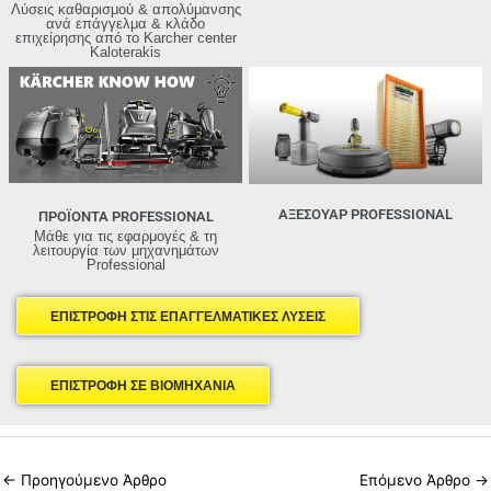
Λύσεις καθαρισμού & απολύμανσης
ανά επάγγελμα & κλάδο
επιχείρησης από τo Karcher center
Kaloterakis
ΑΞΕΣΟΥΑΡ PROFESSIONAL
ΠΡΟΪΟΝΤΑ PROFESSIONAL
Μάθε για τις εφαρμογές & τη
λειτουργία των μηχανημάτων
Professional
ΕΠΙΣΤΡΟΦΗ ΣΤΙΣ ΕΠΑΓΓΕΛΜΑΤΙΚΕΣ ΛΥΣΕΙΣ
ΕΠΙΣΤΡΟΦΗ ΣΕ ΒΙΟΜΗΧΑΝΙΑ
←
Προηγούμενο Άρθρο
Επόμενο Άρθρο
→