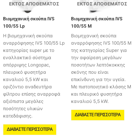
ΕΚΤΌΣ ΑΠΟΘΈΜΑΤΟΣ
ΕΚΤΌΣ ΑΠΟΘΈΜΑΤΟΣ
Βιομηχανική σκούπα IVS
Βιομηχανική σκούπα IVS
100/55 Lp
100/55 M
Η βιομηχανική σκούπα
Βιομηχανική σκούπα
αναρρόφησης IVS 100/55 Lp
αναρρόφησης IVS 100/55 M
κατηγορίας super με το
της κατηγορίας Super για
εναλλακτικό σύστημα
την αφαίρεση μεγάλων
απόρριψης Longopac,
ποσοτήτων λεπτόκοκκης
πλευρικό φυσητήρα
σκόνης που είναι
καναλιού 5,5 kW και
επικίνδυνη για την υγεία.
οριζόντιο αναδευτήρα
Με πιστοποιητικό κλάσης Μ
φίλτρου επίσης αναρροφά
και πλευρικό φυσητήρα
αξιόπιστα μεγάλες
καναλιού 5,5 kW.
ποσότητες υλικών
ΔΙΑΒΆΣΤΕ ΠΕΡΙΣΣΌΤΕΡΑ
κατεδάφισης.
ΔΙΑΒΆΣΤΕ ΠΕΡΙΣΣΌΤΕΡΑ