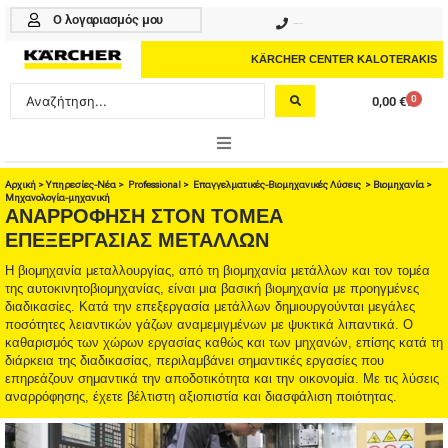
Μετάβαση
Ο λογαριασμός μου
210 4617070
στο
περιεχόμενο
KÄRCHER CENTER KALOTERAKIS
Search
0
0,00
€
Cart
...
ONLINE SHOP
Αρχική
>
Υπηρεσίες-Νέα
>
Professional
>
Eπαγγελματικές-Βιομηχανικές Λύσεις
>
Βιομηχανία
>
Μηχανολογία-μηχανική
ΑΝΑΡΡΟΦΗΣΗ ΣΤΟΝ ΤΟΜΕΑ
HOME & GARDEN
ΕΠΕΞΕΡΓΑΣΙΑΣ ΜΕΤΑΛΛΩΝ
Η βιομηχανία μεταλλουργίας, από τη βιομηχανία μετάλλων και τον τομέα
PROFESSIONAL
της αυτοκινητοβιομηχανίας, είναι μια βασική βιομηχανία με προηγμένες
διαδικασίες. Κατά την επεξεργασία μετάλλων δημιουργούνται μεγάλες
ΑΞΕΣΟΥΑΡ
ποσότητες λειαντικών γάζων αναμεμιγμένων με ψυκτικά λιπαντικά. Ο
καθαρισμός των χώρων εργασίας καθώς και των μηχανών, επίσης κατά τη
ΚΑΘΑΡΙΣΤΙΚΑ
διάρκεια της διαδικασίας, περιλαμβάνει σημαντικές εργασίες που
επηρεάζουν σημαντικά την αποδοτικότητα και την οικονομία. Με τις λύσεις
ΥΠΗΡΕΣΙΕΣ-ΝΕΑ-ΛΥΣΕΙΣ
αναρρόφησης, έχετε βέλτιστη αξιοπιστία και διασφάλιση ποιότητας.