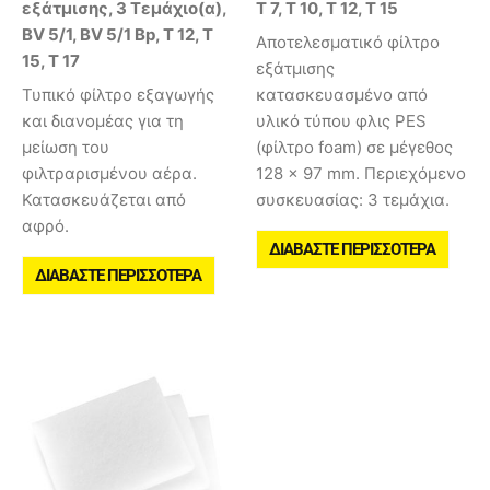
εξάτμισης, 3 Τεμάχιο(α),
T 7, T 10, T 12, T 15
BV 5/1, BV 5/1 Bp, T 12, T
Αποτελεσματικό φίλτρο
15, T 17
εξάτμισης
Τυπικό φίλτρο εξαγωγής
κατασκευασμένο από
και διανομέας για τη
υλικό τύπου φλις PES
μείωση του
(φίλτρο foam) σε μέγεθος
φιλτραρισμένου αέρα.
128 × 97 mm. Περιεχόμενο
Κατασκευάζεται από
συσκευασίας: 3 τεμάχια.
αφρό.
ΔΙΑΒΆΣΤΕ ΠΕΡΙΣΣΌΤΕΡΑ
ΔΙΑΒΆΣΤΕ ΠΕΡΙΣΣΌΤΕΡΑ