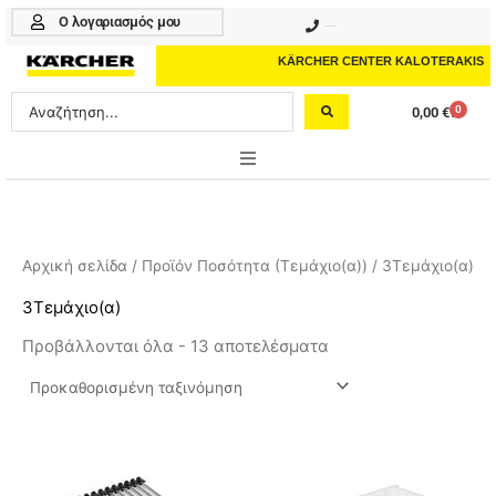
Μετάβαση
Ο λογαριασμός μου
210 4617070
στο
περιεχόμενο
KÄRCHER CENTER KALOTERAKIS
Search
0
0,00
€
Cart
...
ONLINE SHOP
HOME & GARDEN
Αρχική σελίδα
/ Προϊόν Ποσότητα (Τεμάχιο(α)) / 3Τεμάχιο(α)
PROFESSIONAL
3Τεμάχιο(α)
Προβάλλονται όλα - 13 αποτελέσματα
ΑΞΕΣΟΥΑΡ
ΚΑΘΑΡΙΣΤΙΚΑ
ΥΠΗΡΕΣΙΕΣ-ΝΕΑ-ΛΥΣΕΙΣ