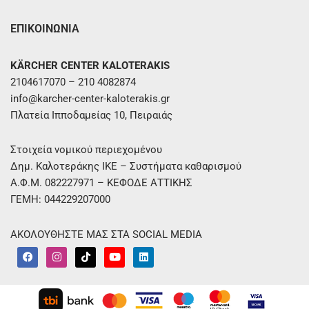
ΕΠΙΚΟΙΝΩΝΙΑ
KÄRCHER CENTER KALOTERAKIS
2104617070 – 210 4082874
info@karcher-center-kaloterakis.gr
Πλατεία Ιπποδαμείας 10, Πειραιάς
Στοιχεία νομικού περιεχομένου
Δημ. Καλοτεράκης ΙΚΕ – Συστήματα καθαρισμού
Α.Φ.Μ. 082227971 – ΚΕΦΟΔΕ ΑΤΤΙΚΗΣ
ΓΕΜΗ: 044229207000
ΑΚΟΛΟΥΘΗΣΤΕ ΜΑΣ ΣΤΑ SOCIAL MEDIA
F
I
T
Y
L
a
n
i
o
i
c
s
k
u
n
e
t
t
t
k
b
a
o
u
e
o
g
k
b
d