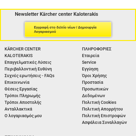
Newsletter Kärcher center Kaloterakis
Εγγραφή στο δελτίο νέων / Δημιουργία
Λογαριασμού
KÄRCHER CENTER
ΠΛΗΡΟΦΟΡΙΕΣ
KALOTERAKIS
Εταιρεία
Επαγγελματικές Λύσεις
Service
Περιβαλλοντική Ευθύνη
Εγγύηση
Συχνές ερωτήσεις - FAQs
Όροι Χρήσης
Επικοινωνία
Προστασία
Θέσεις Εργασίας
Προσωπικών
Τρόποι Πληρωμής
Δεδομένων
Τρόποι Αποστολής
Πολιτική Cookies
Ανταλλακτικά
Πολιτική Απορρήτου
Ο λογαριασμός μου
Πολιτική Επιστροφών
Ασφάλεια Συναλλαγών