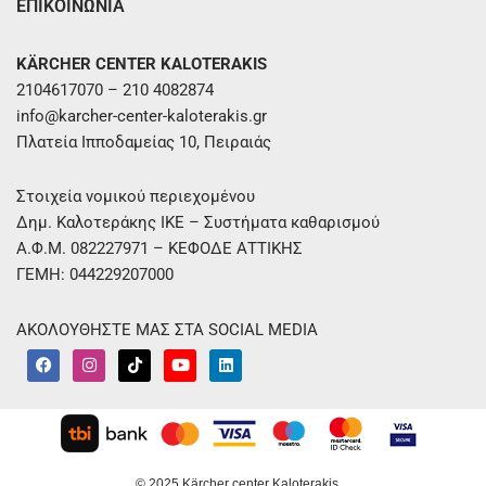
ΕΠΙΚΟΙΝΩΝΙΑ
KÄRCHER CENTER KALOTERAKIS
2104617070 – 210 4082874
info@karcher-center-kaloterakis.gr
Πλατεία Ιπποδαμείας 10, Πειραιάς
Στοιχεία νομικού περιεχομένου
Δημ. Καλοτεράκης ΙΚΕ – Συστήματα καθαρισμού
Α.Φ.Μ. 082227971 – ΚΕΦΟΔΕ ΑΤΤΙΚΗΣ
ΓΕΜΗ: 044229207000
ΑΚΟΛΟΥΘΗΣΤΕ ΜΑΣ ΣΤΑ SOCIAL MEDIA
F
I
T
Y
L
a
n
i
o
i
c
s
k
u
n
e
t
t
t
k
b
a
o
u
e
o
g
k
b
d
o
r
e
i
k
a
n
© 2025 Kärcher center Kaloterakis