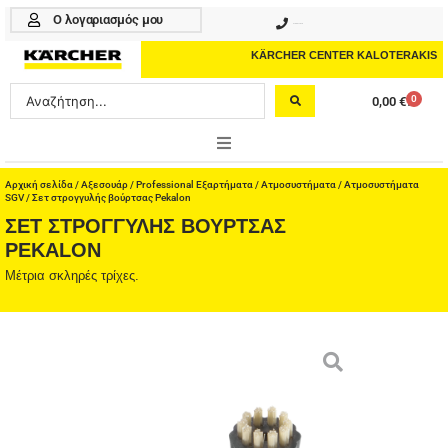
Μετάβαση
Ο λογαριασμός μου
210 4617070
στο
περιεχόμενο
KÄRCHER CENTER KALOTERAKIS
Search
0
0,00
€
Cart
...
ONLINE SHOP
Αρχική σελίδα
/
Αξεσουάρ
/
Professional Εξαρτήματα
/
Ατμοσυστήματα
/
Ατμοσυστήματα
SGV
/ Σετ στρογγυλής βούρτσας Pekalon
ΣΕΤ ΣΤΡΟΓΓΥΛΉΣ ΒΟΎΡΤΣΑΣ
HOME & GARDEN
PEKALON
PROFESSIONAL
Μέτρια σκληρές τρίχες.
ΑΞΕΣΟΥΑΡ
ΚΑΘΑΡΙΣΤΙΚΑ
ΥΠΗΡΕΣΙΕΣ-ΝΕΑ-ΛΥΣΕΙΣ