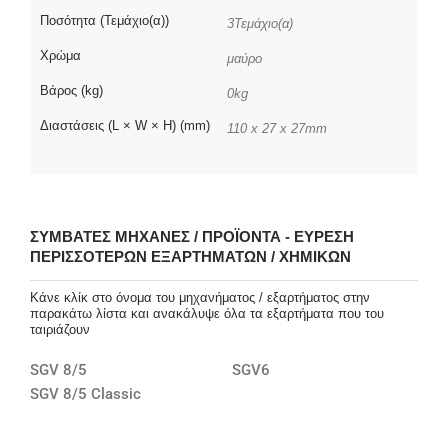
Ποσότητα (Τεμάχιο(α))
3Τεμάχιο(α)
Χρώμα
μαύρο
Βάρος (kg)
0kg
Διαστάσεις (L × W × H) (mm)
110 x 27 x 27mm
ΣΥΜΒΑΤΈΣ ΜΗΧΑΝΈΣ / ΠΡΟΪΌΝΤΑ - ΕΎΡΕΣΗ
ΠΕΡΙΣΣΌΤΕΡΩΝ ΕΞΑΡΤΗΜΆΤΩΝ / ΧΗΜΙΚΏΝ
Κάνε κλίκ στο όνομα του μηχανήματος / εξαρτήματος στην
παρακάτω λίστα και ανακάλυψε όλα τα εξαρτήματα που του
ταιριάζουν
SGV 8/5
SGV6
SGV 8/5 Classic