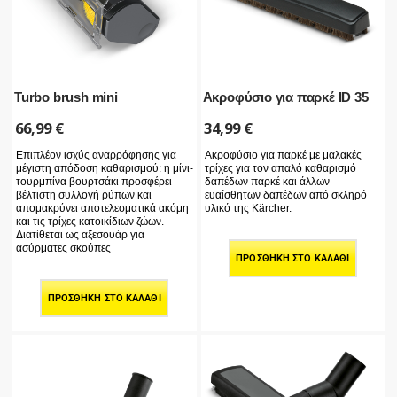
Turbo brush mini
Ακροφύσιο για παρκέ ID 35
66,99
€
34,99
€
Επιπλέον ισχύς αναρρόφησης για
Ακροφύσιο για παρκέ με μαλακές
μέγιστη απόδοση καθαρισμού: η μίνι-
τρίχες για τον απαλό καθαρισμό
τουρμπίνα βουρτσάκι προσφέρει
δαπέδων παρκέ και άλλων
βέλτιστη συλλογή ρύπων και
ευαίσθητων δαπέδων από σκληρό
απομακρύνει αποτελεσματικά ακόμη
υλικό της Kärcher.
και τις τρίχες κατοικίδιων ζώων.
Διατίθεται ως αξεσουάρ για
ασύρματες σκούπες
ΠΡΟΣΘΉΚΗ ΣΤΟ ΚΑΛΆΘΙ
ΠΡΟΣΘΉΚΗ ΣΤΟ ΚΑΛΆΘΙ