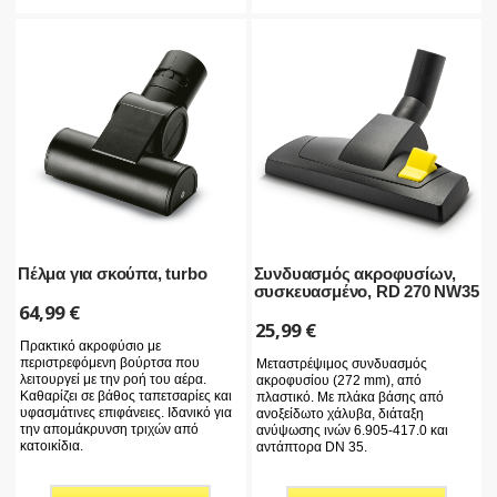
Πέλμα για σκούπα, turbo
Συνδυασμός ακροφυσίων,
συσκευασμένο, RD 270 NW35
64,99
€
25,99
€
Πρακτικό ακροφύσιο με
περιστρεφόμενη βούρτσα που
Μεταστρέψιμος συνδυασμός
λειτουργεί με την ροή του αέρα.
ακροφυσίου (272 mm), από
Καθαρίζει σε βάθος ταπετσαρίες και
πλαστικό. Με πλάκα βάσης από
υφασμάτινες επιφάνειες. Ιδανικό για
ανοξείδωτο χάλυβα, διάταξη
την απομάκρυνση τριχών από
ανύψωσης ινών 6.905-417.0 και
κατοικίδια.
αντάπτορα DN 35.