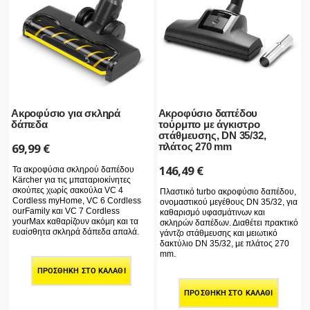
Ακροφύσιο για σκληρά
Ακροφύσιο δαπέδου
δάπεδα
τούρμπο με άγκιστρο
στάθμευσης, DN 35/32,
69,99
€
πλάτος 270 mm
146,49
€
Τα ακροφύσια σκληρού δαπέδου
Kärcher για τις μπαταριοκίνητες
σκούπες χωρίς σακούλα VC 4
Πλαστικό turbo ακροφύσιο δαπέδου,
Cordless myHome, VC 6 Cordless
ονομαστικού μεγέθους DN 35/32, για
ourFamily και VC 7 Cordless
καθαρισμό υφασμάτινων και
yourMax καθαρίζουν ακόμη και τα
σκληρών δαπέδων. Διαθέτει πρακτικό
ευαίσθητα σκληρά δάπεδα απαλά.
γάντζο στάθμευσης και μειωτικό
δακτύλιο DN 35/32, με πλάτος 270
mm.
ΠΡΟΣΘΉΚΗ ΣΤΟ ΚΑΛΆΘΙ
ΠΡΟΣΘΉΚΗ ΣΤΟ ΚΑΛΆΘΙ