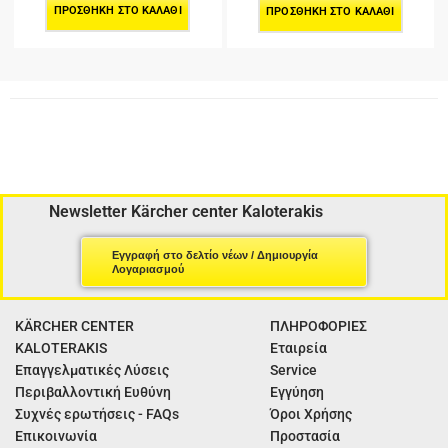
ΠΡΟΣΘΉΚΗ ΣΤΟ ΚΑΛΆΘΙ
ΠΡΟΣΘΉΚΗ ΣΤΟ ΚΑΛΆΘΙ
Newsletter Kärcher center Kaloterakis
Εγγραφή στο δελτίο νέων / Δημιουργία
Λογαριασμού
KÄRCHER CENTER
ΠΛΗΡΟΦΟΡΙΕΣ
KALOTERAKIS
Εταιρεία
Επαγγελματικές Λύσεις
Service
Περιβαλλοντική Ευθύνη
Εγγύηση
Συχνές ερωτήσεις - FAQs
Όροι Χρήσης
Επικοινωνία
Προστασία