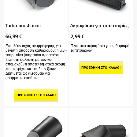
Turbo brush mini
Ακροφύσιο για ταπετσαρίες
66,99
€
2,99
€
Επιπλέον ισχύς αναρρόφησης για
Πλαστικό ακροφύσιο για καθαρισμό
μέγιστη απόδοση καθαρισμού: η μίνι-
ταπετσαριών
τουρμπίνα βουρτσάκι προσφέρει
βέλτιστη συλλογή ρύπων και
απομακρύνει αποτελεσματικά ακόμη
ΠΡΟΣΘΉΚΗ ΣΤΟ ΚΑΛΆΘΙ
και τις τρίχες κατοικίδιων ζώων.
Διατίθεται ως αξεσουάρ για
ασύρματες σκούπες
ΠΡΟΣΘΉΚΗ ΣΤΟ ΚΑΛΆΘΙ