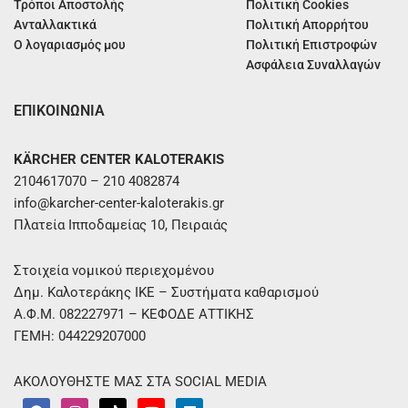
Τρόποι Αποστολής
Πολιτική Cookies
Ανταλλακτικά
Πολιτική Απορρήτου
Ο λογαριασμός μου
Πολιτική Επιστροφών
Ασφάλεια Συναλλαγών
ΕΠΙΚΟΙΝΩΝΙΑ
KÄRCHER CENTER KALOTERAKIS
2104617070 – 210 4082874
info@karcher-center-kaloterakis.gr
Πλατεία Ιπποδαμείας 10, Πειραιάς
Στοιχεία νομικού περιεχομένου
Δημ. Καλοτεράκης ΙΚΕ – Συστήματα καθαρισμού
Α.Φ.Μ. 082227971 – ΚΕΦΟΔΕ ΑΤΤΙΚΗΣ
ΓΕΜΗ: 044229207000
ΑΚΟΛΟΥΘΗΣΤΕ ΜΑΣ ΣΤΑ SOCIAL MEDIA
F
I
T
Y
L