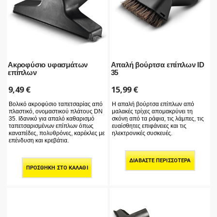
Ακροφύσιο υφασμάτων
Απαλή βούρτσα επίπλων ID
επίπλων
35
9,49
€
15,99
€
Βολικό ακροφύσιο ταπετσαρίας από
Η απαλή βούρτσα επίπλων από
πλαστικό, ονομαστικού πλάτους DN
μαλακές τρίχες απομακρύνει τη
35. Ιδανικό για απαλό καθαρισμό
σκόνη από τα ράφια, τις λάμπες, τις
ταπετσαρισμένων επίπλων όπως
ευαίσθητες επιφάνειες και τις
καναπέδες, πολυθρόνες, καρέκλες με
ηλεκτρονικές συσκευές.
επένδυση και κρεβάτια.
ΔΙΑΒΆΣΤΕ ΠΕΡΙΣΣΌΤΕΡΑ
ΠΡΟΣΘΉΚΗ ΣΤΟ ΚΑΛΆΘΙ