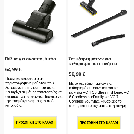
Πέλμα για σκούπα, turbo
Σετ εξαρτημάτων για
καθαρισμό αυτοκινήτου
64,99
€
59,99
€
Πρακτικό ακροφύσιο με
περιστρεφόμενη βούρτσα που
Με το σετ εξαρτημάτων για
λειτουργεί με την ροή του αέρα.
καθαρισμό αυτοκινήτου για τα
Καθαρίζει σε βάθος ταπετσαρίες και
μοντέλα VC 4 Cordless myHome, VC
υφασμάτινες επιφάνειες. Ιδανικό για
6 Cordless ourFamily και VC 7
την απομάκρυνση τριχών από
Cordless yourMax, καθαρίζεις το
κατοικίδια.
εσωτερικό του οχήματος στη στιγμή.
ΠΡΟΣΘΉΚΗ ΣΤΟ ΚΑΛΆΘΙ
ΠΡΟΣΘΉΚΗ ΣΤΟ ΚΑΛΆΘΙ