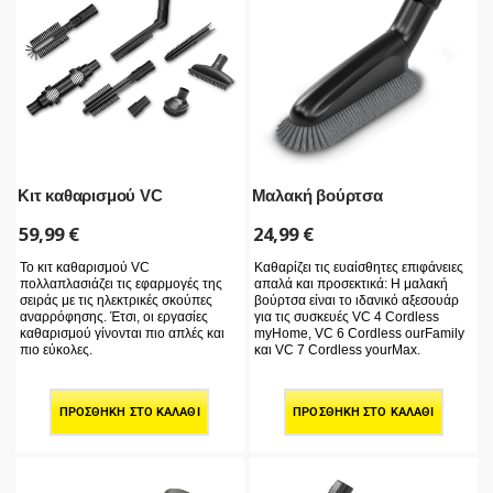
Κιτ καθαρισμού VC
Μαλακή βούρτσα
59,99
€
24,99
€
Το κιτ καθαρισμού VC
Καθαρίζει τις ευαίσθητες επιφάνειες
πολλαπλασιάζει τις εφαρμογές της
απαλά και προσεκτικά: Η μαλακή
σειράς με τις ηλεκτρικές σκούπες
βούρτσα είναι το ιδανικό αξεσουάρ
αναρρόφησης. Έτσι, οι εργασίες
για τις συσκευές VC 4 Cordless
καθαρισμού γίνονται πιο απλές και
myHome, VC 6 Cordless ourFamily
πιο εύκολες.
και VC 7 Cordless yourMax.
ΠΡΟΣΘΉΚΗ ΣΤΟ ΚΑΛΆΘΙ
ΠΡΟΣΘΉΚΗ ΣΤΟ ΚΑΛΆΘΙ