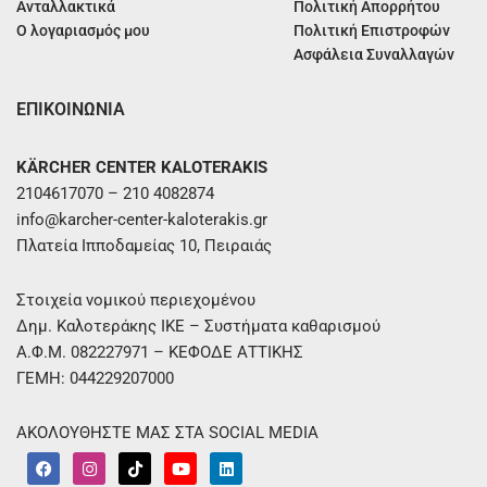
Ανταλλακτικά
Πολιτική Απορρήτου
Ο λογαριασμός μου
Πολιτική Επιστροφών
Ασφάλεια Συναλλαγών
ΕΠΙΚΟΙΝΩΝΙΑ
KÄRCHER CENTER KALOTERAKIS
2104617070 – 210 4082874
info@karcher-center-kaloterakis.gr
Πλατεία Ιπποδαμείας 10, Πειραιάς
Στοιχεία νομικού περιεχομένου
Δημ. Καλοτεράκης ΙΚΕ – Συστήματα καθαρισμού
Α.Φ.Μ. 082227971 – ΚΕΦΟΔΕ ΑΤΤΙΚΗΣ
ΓΕΜΗ: 044229207000
ΑΚΟΛΟΥΘΗΣΤΕ ΜΑΣ ΣΤΑ SOCIAL MEDIA
F
I
T
Y
L
a
n
i
o
i