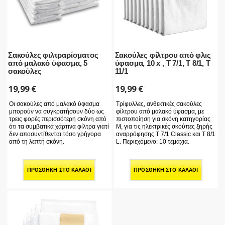
Σακούλες φιλτραρίσματος
Σακούλες φίλτρου από φλις
από μαλακό ύφασμα, 5
ύφασμα, 10 x , T 7/1, T 8/1, T
σακούλες
11/1
19,99
€
19,99
€
Οι σακούλες από μαλακό ύφασμα
Τρίφυλλες, ανθεκτικές σακούλες
μπορούν να συγκρατήσουν δύο ως
φίλτρου από μαλακό ύφασμα, με
τρεις φορές περισσότερη σκόνη από
πιστοποίηση για σκόνη κατηγορίας
ότι τα συμβατικά χάρτινα φίλτρα γιατί
Μ, για τις ηλεκτρικές σκούπες ξηρής
δεν αποσυντίθενται τόσο γρήγορα
αναρρόφησης T 7/1 Classic και T 8/1
από τη λεπτή σκόνη.
L. Περιεχόμενο: 10 τεμάχια.
ΠΡΟΣΘΉΚΗ ΣΤΟ ΚΑΛΆΘΙ
ΠΡΟΣΘΉΚΗ ΣΤΟ ΚΑΛΆΘΙ