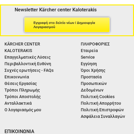
Newsletter Kärcher center Kaloterakis
Εγγραφή στο δελτίο νέων / Δημιουργία
Λογαριασμού
KÄRCHER CENTER
ΠΛΗΡΟΦΟΡΙΕΣ
KALOTERAKIS
Εταιρεία
Επαγγελματικές Λύσεις
Service
Περιβαλλοντική Ευθύνη
Εγγύηση
Συχνές ερωτήσεις - FAQs
Όροι Χρήσης
Επικοινωνία
Προστασία
Θέσεις Εργασίας
Προσωπικών
Τρόποι Πληρωμής
Δεδομένων
Τρόποι Αποστολής
Πολιτική Cookies
Ανταλλακτικά
Πολιτική Απορρήτου
Ο λογαριασμός μου
Πολιτική Επιστροφών
Ασφάλεια Συναλλαγών
ΕΠΙΚΟΙΝΩΝΙΑ