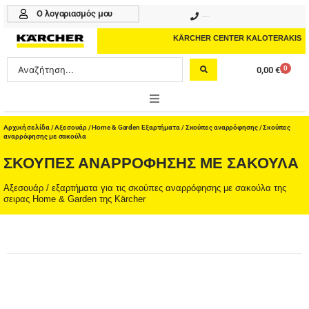
Μετάβαση
Ο λογαριασμός μου
210 4617070
στο
περιεχόμενο
KÄRCHER CENTER KALOTERAKIS
Search
0
0,00
€
Cart
...
ONLINE SHOP
Αρχική σελίδα
/
Αξεσουάρ
/
Home & Garden Εξαρτήματα
/
Σκούπες αναρρόφησης
/ Σκούπες
αναρρόφησης με σακούλα
HOME & GARDEN
ΣΚΟΎΠΕΣ ΑΝΑΡΡΌΦΗΣΗΣ ΜΕ ΣΑΚΟΎΛΑ
PROFESSIONAL
Αξεσουάρ / εξαρτήματα για τις σκούπες αναρρόφησης με σακούλα της
σειρας Home & Garden της Kärcher
ΑΞΕΣΟΥΑΡ
ΚΑΘΑΡΙΣΤΙΚΑ
ΥΠΗΡΕΣΙΕΣ-ΝΕΑ-ΛΥΣΕΙΣ