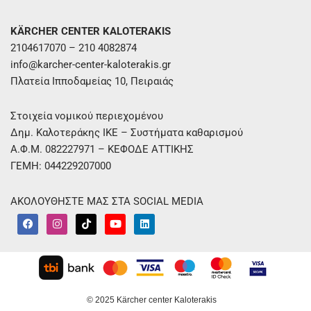
KÄRCHER CENTER KALOTERAKIS
2104617070 – 210 4082874
info@karcher-center-kaloterakis.gr
Πλατεία Ιπποδαμείας 10, Πειραιάς
Στοιχεία νομικού περιεχομένου
Δημ. Καλοτεράκης ΙΚΕ – Συστήματα καθαρισμού
Α.Φ.Μ. 082227971 – ΚΕΦΟΔΕ ΑΤΤΙΚΗΣ
ΓΕΜΗ: 044229207000
ΑΚΟΛΟΥΘΗΣΤΕ ΜΑΣ ΣΤΑ SOCIAL MEDIA
F
I
T
Y
L
a
n
i
o
i
c
s
k
u
n
e
t
t
t
k
b
a
o
u
e
o
g
k
b
d
o
r
e
i
k
a
n
m
© 2025 Kärcher center Kaloterakis