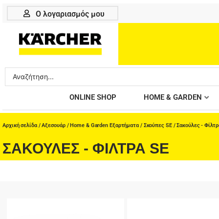
Μετάβαση
Ο λογαριασμός μου
στο
περιεχόμενο
Search
...
ONLINE SHOP
HOME & GARDEN
Αρχική σελίδα
/
Αξεσουάρ
/
Home & Garden Εξαρτήματα
/
Σκούπες SE
/ Σακούλες - Φίλτρ
ΣΑΚΟΎΛΕΣ - ΦΊΛΤΡΑ SE