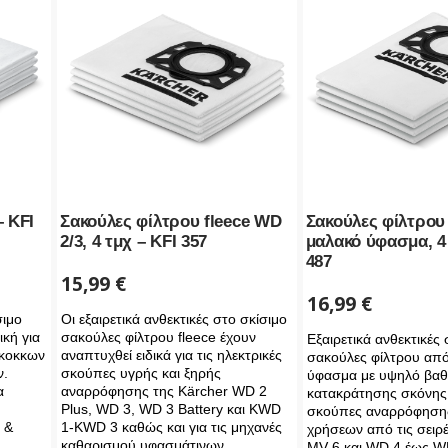
– KFI
Σακούλες φίλτρου fleece WD
Σακούλες φίλτρου
2/3, 4 τμχ – KFI 357
μαλακό ύφασμα, 4 
487
15,99
€
16,99
€
σιμο
Οι εξαιρετικά ανθεκτικές στο σκίσιμο
ική για
σακούλες φίλτρου fleece έχουν
Εξαιρετικά ανθεκτικές
όκοκκων
αναπτυχθεί ειδικά για τις ηλεκτρικές
σακούλες φίλτρου απ
ν.
σκούπες υγρής και ξηρής
ύφασμα με υψηλό βα
α
αναρρόφησης της Kärcher WD 2
κατακράτησης σκόνης. 
Plus, WD 3, WD 3 Battery και KWD
σκούπες αναρρόφηση
 &
1-KWD 3 καθώς και για τις μηχανές
χρήσεων από τις σειρ
καθαρισμού υφασμάτινων
MV 6 και WD 4 έως W