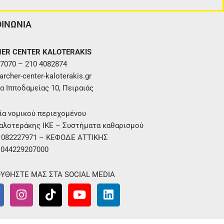
ΟΙΝΩΝΙΑ
ER CENTER KALOTERAKIS
7070 – 210 4082874
rcher-center-kaloterakis.gr
α Ιπποδαμείας 10, Πειραιάς
ία νομικού περιεχομένου
αλοτεράκης ΙΚΕ – Συστήματα καθαρισμού
. 082227971 – ΚΕΦΟΔΕ ΑΤΤΙΚΗΣ
 044229207000
ΥΘΗΣΤΕ ΜΑΣ ΣΤΑ SOCIAL MEDIA
I
T
Y
L
n
i
o
i
s
k
u
n
t
t
t
k