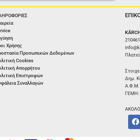
ΕΠΙΚ
ΛΗΡΟΦΟΡΙΕΣ
αιρεία
rvice
KÄRCH
γύηση
210461
οι Χρήσης
info@ka
ροστασία Προσωπικών Δεδομένων
Πλατεί
λιτική Cookies
λιτική Απορρήτου
Στοιχε
λιτική Επιστροφών
Δημ. Κ
φάλεια Συναλλαγών
Α.Φ.Μ
ΓΕΜΗ:
ΑΚΟΛΟ
F
a
c
e