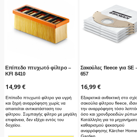
Επίπεδο πτυχωτό φίλτρο –
Σακούλες fleece για SE 
KFI 8410
657
14,99
€
16,99
€
Επίπεδο πτυχωτό φίλτρο για υγρή
Εξαιρετικά ανθεκτική στο σχί
και ξηρή αναρρόφηση χωρίς να
σακούλα φίλτρου fleece, ιδαν
απαιτείται αντικατάσταση του
την αναρρόφηση τόσο λεπτ
φίλτρου. Συμπαγής φίλτρο με μεγάλη
όσο και χρονδροειδών ρύπω
επιφάνεια, δεν εξέχει εντός του
Κατάλληλη για τα μηχανήματ
δοχείου.
καθαρισμού ψεκασμού
αναρρόφησης Kärcher Home
Garden.