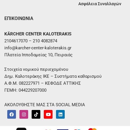
Ασφάλεια Συναλλαγών
ΕΠΙΚΟΙΝΩΝΙΑ
KÄRCHER CENTER KALOTERAKIS
2104617070 – 210 4082874
info@karcher-center-kaloterakis.gr
Πλατεία Ιπποδαμείας 10, Πειραιάς
Στοιχεία νομικού περιεχομένου
Δημ. Καλοτεράκης ΙΚΕ – Συστήματα καθαρισμού
Α.Φ.Μ. 082227971 – ΚΕΦΟΔΕ ΑΤΤΙΚΗΣ
ΓΕΜΗ: 044229207000
ΑΚΟΛΟΥΘΗΣΤΕ ΜΑΣ ΣΤΑ SOCIAL MEDIA
F
I
T
Y
L
a
n
i
o
i
c
s
k
u
n
e
t
t
t
k
b
a
o
u
e